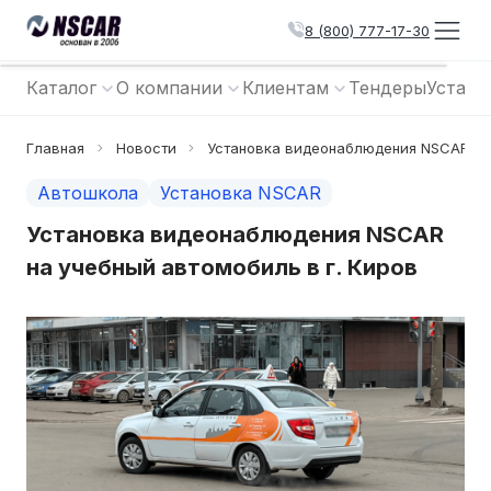
8 (800) 777-17-30
Каталог
О компании
Клиентам
Тендеры
Устано
Главная
Новости
Установка видеонаблюдения NSCAR на 
Автошкола
Установка NSCAR
Установка видеонаблюдения NSCAR
на учебный автомобиль в г. Киров