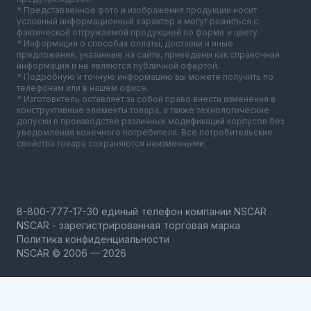
* Представленное фото и изображения продукции носит
условный информационный характер и могут разниться с
фактической отгружаемой продукцией по форме и цвету.
* Информация о способах оплаты, доставки и иные
предложения, указанные на сайте, приведены как справочная
информация и не являются публичной офертой.
* Подробную и точную информацию вы можете получить по
телефонам или в нашем офисе.
* Изготовитель оставляет за собой право внести изменения в
конструктивные элементы товара, а также технологические
допуски в производстве различных модификаций корпусов без
уведомления конечного потребителя. Все потребительские
свойства товара сохраняются неизменными.
NSCAR - зарегистрированная торговая марка
Политика конфиденциальности
NSCAR © 2006 — 2026