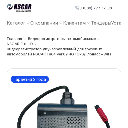
8 (800) 777-17-30
Каталог
О компании
Клиентам
Тендеры
Устано
Главная
Видеорегистраторы автомобильные
NSCAR Full HD
Видеорегистратор двунаправленный для грузовых
автомобилей NSCAR F864 ver.09 4G+GPS/Глонасс+WiFi
Гарантия 2 года