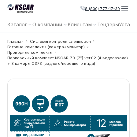
8 (800) 777-17-30
Каталог
О компании
Клиентам
Тендеры
Устано
Главная
Системы контроля слепых зон
Готовые комплекты (камера+монитор)
Проводные комплекты
Парковочный комплект NSCAR 7.0 (7″) ver.02 (4 видеовхода)
+ 3 камеры C373 (заднего/переднего вида)