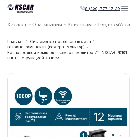
8 (800) 777-17-30
Каталог
О компании
Клиентам
Тендеры
Устано
Главная
Системы контроля слепых зон
Готовые комплекты (камера+монитор)
Беспроводной комплект (камера+монитор 7'') NSCAR PK101
Full HD с функцией записи