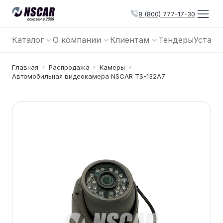
8 (800) 777-17-30
Каталог
О компании
Клиентам
Тендеры
Устано
Главная
Распродажа
Камеры
Автомобильная видеокамера NSCAR TS-132A7