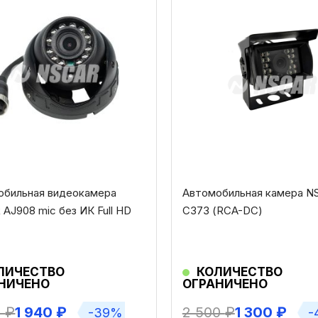
обильная видеокамера
Автомобильная камера N
AJ908 mic без ИК Full HD
С373 (RCA-DC)
ЛИЧЕСТВО
КОЛИЧЕСТВО
НИЧЕНО
ОГРАНИЧЕНО
0
₽
1 940
₽
2 500
₽
1 300
₽
-39%
-