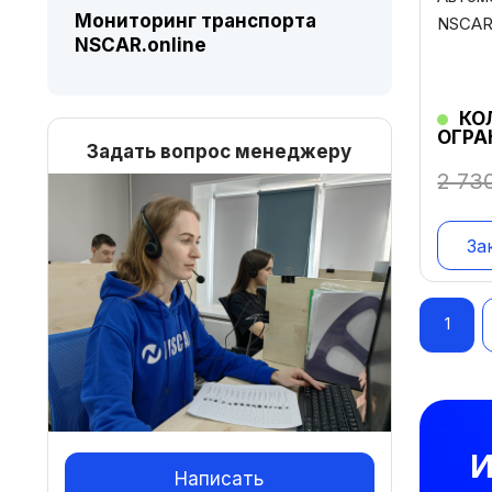
Мониторинг транспорта
NSCAR
NSCAR.online
КО
ОГРА
Задать вопрос менеджеру
2 73
За
Нав
1
по
зап
И
Написать