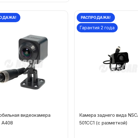
ОДАЖА!
РАСПРОДАЖА!
Гарантия 2 года
обильная видеокамера
Камера заднего вида NS
 A408
501СС1 (с разметкой)