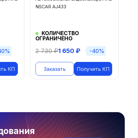
NSCAR AJ433
КОЛИЧЕСТВО
ОГРАНИЧЕНО
2 730
₽
1 650
₽
40%
-40%
ить КП
Заказать
Получить КП
дования