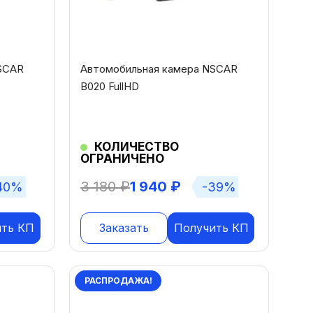
SCAR
Автомобильная камера NSCAR
B020 FullHD
КОЛИЧЕСТВО
ОГРАНИЧЕНО
3 180
₽
1 940
₽
40%
-39%
ить КП
Заказать
Получить КП
РАСПРОДАЖА!