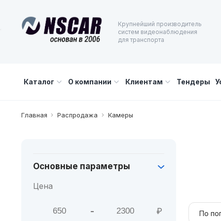
Крупнейший производитель
систем видеонаблюдения
для транспорта
Каталог
О компании
Клиентам
Тендеры
У
Главная
Распродажа
Камеры
Основные параметры
Цена
-
₽
Мин. цена
Макс. цена