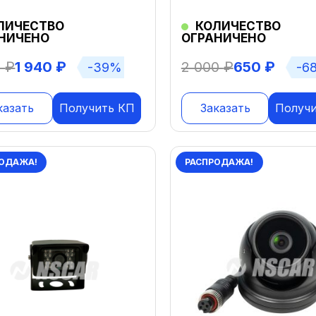
ЛИЧЕСТВО
КОЛИЧЕСТВО
НИЧЕНО
ОГРАНИЧЕНО
0
₽
1 940
₽
2 000
₽
650
₽
-39%
-6
казать
Получить КП
Заказать
Получ
ОДАЖА!
РАСПРОДАЖА!