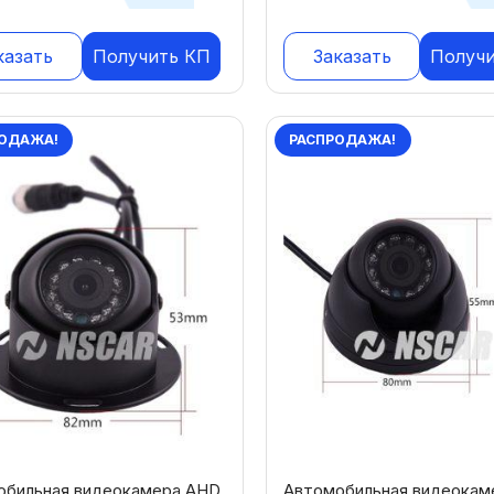
казать
Получить КП
Заказать
Получ
ОДАЖА!
РАСПРОДАЖА!
обильная видеокамера AHD
Автомобильная видеокам