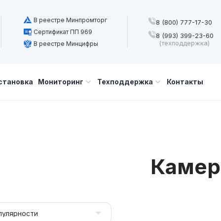
В реестре Минпромторг
8 (800) 777-17-30
Сертификат ПП 969
8 (993) 399-23-60
(техподдержка)
В реестре Минцифры
становка
Мониторинг
Техподдержка
Контакты
Каме