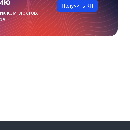
нию
Получить КП
их комплектов.
зе.