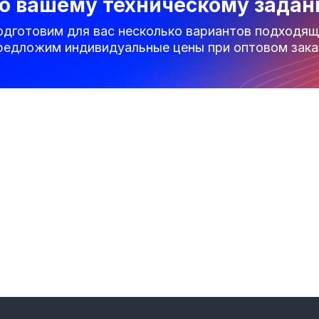
о вашему техническому зада
одготовим для вас несколько вариантов подходящ
редложим индивидуальные цены при оптовом зака