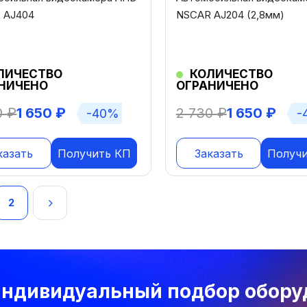
 AJ404
NSCAR AJ204 (2,8мм)
ЛИЧЕСТВО
КОЛИЧЕСТВО
НИЧЕНО
ОГРАНИЧЕНО
0
₽
1 650
₽
2 730
₽
1 650
₽
-40%
-
казать
Получить КП
Заказать
Получ
игация
2
исям
ндивидуальный подбор обору