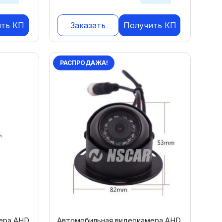
ить КП
Заказать
Получить КП
РАСПРОДАЖА!
ера AHD
Автомобильная видеокамера AHD