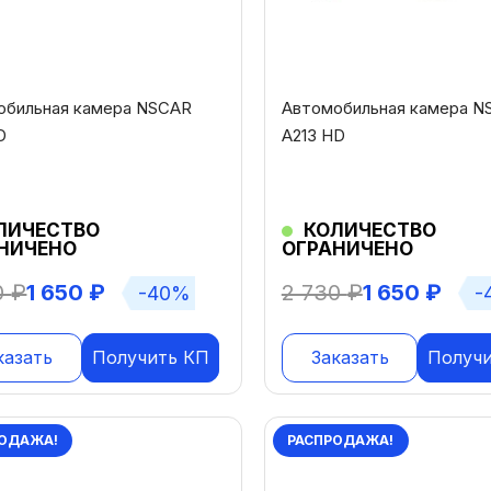
обильная камера NSCAR
Автомобильная камера N
D
A213 HD
ЛИЧЕСТВО
КОЛИЧЕСТВО
НИЧЕНО
ОГРАНИЧЕНО
0
₽
1 650
₽
2 730
₽
1 650
₽
-40%
-
казать
Получить КП
Заказать
Получ
ОДАЖА!
РАСПРОДАЖА!