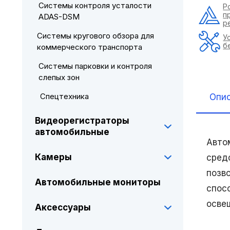
Системы контроля усталости
Р
п
ADAS-DSM
р
Системы кругового обзора для
У
б
коммерческого транспорта
Системы парковки и контроля
слепых зон
Спецтехника
Опи
Видеорегистраторы
автомобильные
Авто
Камеры
сред
позв
Автомобильные мониторы
спос
осве
Аксессуары