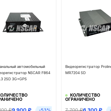
канальный автомобильный
Видеорегистратор Prolin
еорегистратор NSCAR F864
MR7204 SD
.1.3 2SD 3G+GPS
КОЛИЧЕСТВО
КОЛИЧЕСТВО
РАНИЧЕНО
ОГРАНИЧЕНО
 100
₽
9 900
₽
7 700
₽
6 300
₽
-53%