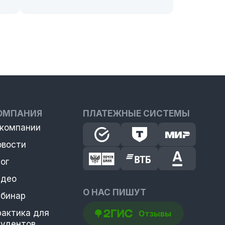
ОМПАНИЯ
ПЛАТЕЖНЫЕ СИСТЕМЫ
 компании
овости
ог
идео
О НАС ПИШУТ
ебинар
рактика для
тудентов