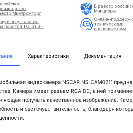
оссийское
В реестр российс
роизводство,
Минцифры
еестр Минпромторг
Онлайн-поддержк
слуги по установке
техническими
ез простоя ТС, от 3 ч
специалистами
сание
Характеристики
Документация
мобильная видеокамера NSCAR NS-CAM0211 предназ
стве. Камера имеет разъем RCA DC, в ней применяе
оляющая получать качественное изображение. Кам
обность и светочувствительность, благодаря котор
щенности.