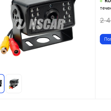
КО
тече
2 
По