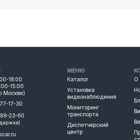
Ы
МЕНЮ
К
:00-18:00
Каталог
О
:00-15:00
Установка
Н
о Москве)
видеонаблюдения
Бл
777-17-30
Мониторинг
В
транспорта
399-23-60
В
держка)
Диспетчерский
центр
П
car.ru
с