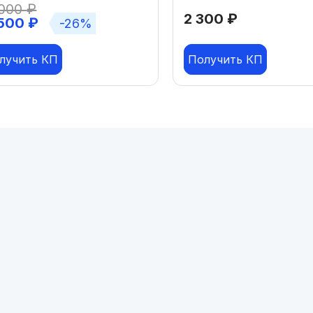
 000
₽
2 300
₽
 500
₽
-26%
лучить КП
Получить КП