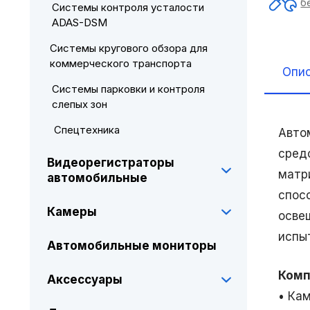
б
Системы контроля усталости
ADAS-DSM
Системы кругового обзора для
коммерческого транспорта
Опи
Системы парковки и контроля
слепых зон
Спецтехника
Авто
сред
Видеорегистраторы
матр
автомобильные
спос
Камеры
осве
испы
Автомобильные мониторы
Комп
Аксессуары
• Ка