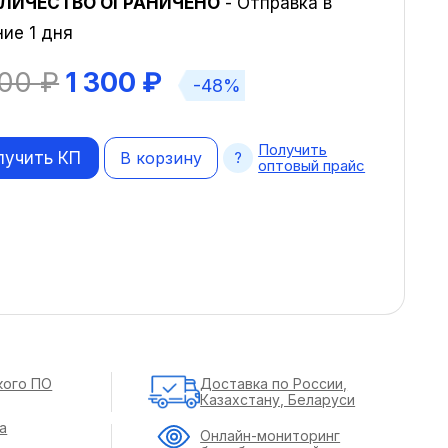
ЛИЧЕСТВО ОГРАНИЧЕНО
- Отправка в
ние 1 дня
500
₽
1 300
₽
-48%
Получить
лучить КП
В корзину
оптовый прайс
кого ПО
Доставка по России,
Казахстану, Беларуси
а
Онлайн-мониторинг