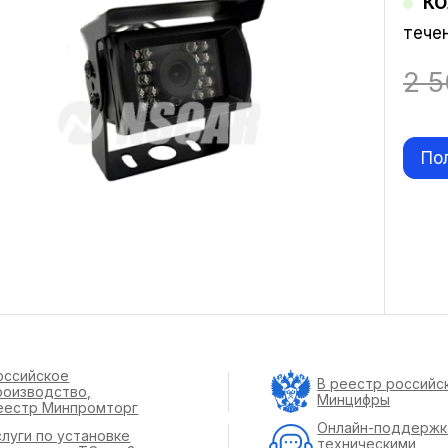
КО
тече
2 
По
оссийское
В реестр российс
роизводство,
Минцифры
еестр Минпромторг
Онлайн-поддержк
слуги по установке
техническими