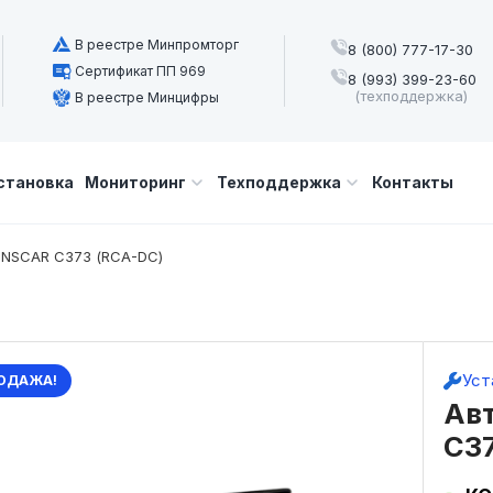
В реестре Минпромторг
8 (800) 777-17-30
Сертификат ПП 969
8 (993) 399-23-60
(техподдержка)
В реестре Минцифры
становка
Мониторинг
Техподдержка
Контакты
 NSCAR С373 (RCA-DC)
Уст
ОДАЖА!
Ав
С3