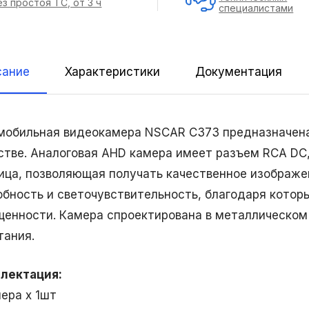
ез простоя ТС, от 3 ч
специалистами
сание
Характеристики
Документация
мобильная видеокамера NSCAR С373 предназначена
стве. Аналоговая AHD камера имеет разъем RCA DC
ица, позволяющая получать качественное изображ
обность и светочувствительность, благодаря котор
щенности. Камера спроектирована в металлическом
тания.
лектация:
мера х 1шт