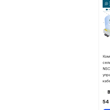
Ком
сел
NSC
упр
каб
54