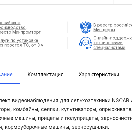
оссийское
В реестр российс
роизводство,
Минцифры
еестр Минпромторг
Онлайн-поддержк
слуги по установке
техническими
ез простоя ТС, от 3 ч
специалистами
сание
Комплектация
Характеристики
лект видеонаблюдения для сельхозтехники NSCAR 
торы, комбайны, сеялки, культиваторы, опрыскивате
очные машины, прицепы и полуприцепы, зерноочис
и, кормоуборочные машины, зерносушилки.