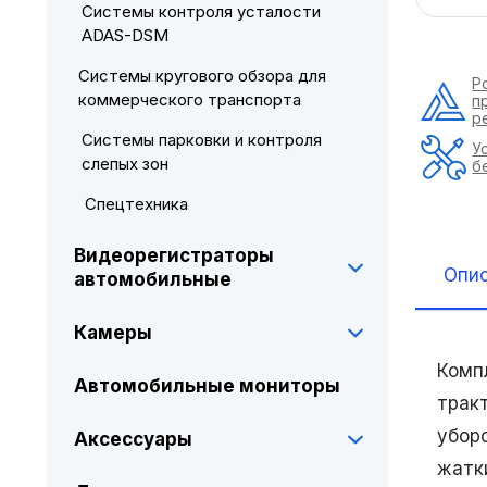
Системы контроля усталости
ADAS-DSM
Системы кругового обзора для
Р
коммерческого транспорта
п
р
Системы парковки и контроля
У
слепых зон
б
Спецтехника
Видеорегистраторы
Опи
автомобильные
Камеры
Комп
Автомобильные мониторы
трак
убор
Аксессуары
жатк