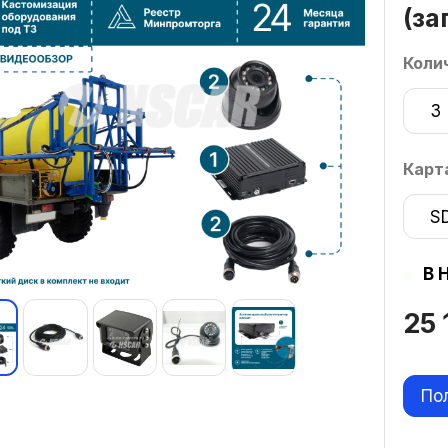
(за
Коли
3
Карт
S
В 
25
По