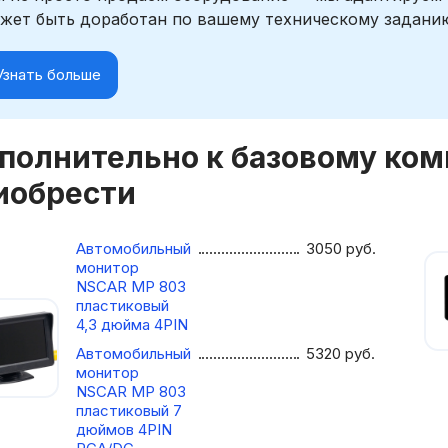
жет быть доработан по вашему техническому задани
Узнать больше
полнительно к базовому ко
иобрести
Автомобильный
3050
руб.
монитор
NSCAR МР 803
пластиковый
4,3 дюйма 4PIN
Автомобильный
5320
руб.
монитор
NSCAR МР 803
пластиковый 7
дюймов 4PIN