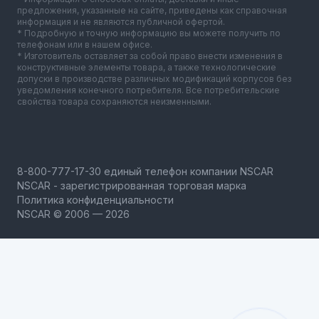
предложения, указанные на сайте, приведены как справочная
информация и не являются публичной офертой.
* Подробную и точную информацию вы можете получить по
телефонам или в нашем офисе.
* Изготовитель оставляет за собой право внести изменения в
конструктивные элементы товара, а также технологические
допуски в производстве различных модификаций корпусов без
уведомления конечного потребителя. Все потребительские
свойства товара сохраняются неизменными.
NSCAR - зарегистрированная торговая марка
Политика конфиденциальности
NSCAR © 2006 — 2026