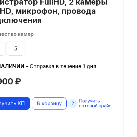
истратор FullHD, 2 камеры
lHD, микрофон, провода
дключения
чество камер
5
НАЛИЧИИ
- Отправка в течение 1 дня
 900
₽
Получить
лучить КП
В корзину
оптовый прайс