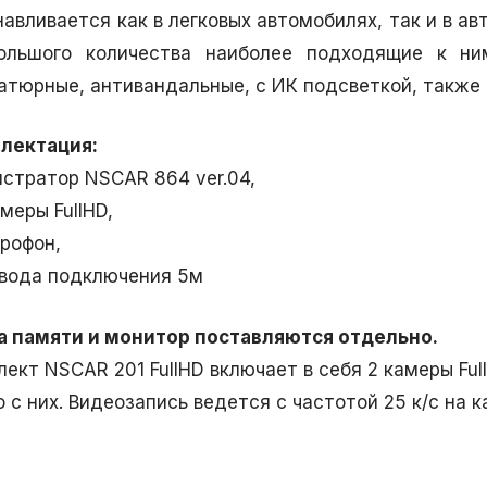
навливается как в легковых автомобилях, так и в а
ольшого количества наиболее подходящие к н
атюрные, антивандальные, с ИК подсветкой, также
лектация:
истратор NSCAR 864 ver.04,
амеры FullHD,
крофон,
овода подключения 5м
а памяти и монитор поставляются отдельно.
лект NSCAR 201 FullHD включает в себя 2 камеры Fu
 с них. Видеозапись ведется с частотой 25 к/c на 