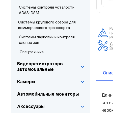
Системы контроля усталости
ADAS-DSM
Системы кругового обзора для
коммерческого транспорта
Р
п
р
Системы парковки и контроля
слепых зон
У
б
Спецтехника
Видеорегистраторы
автомобильные
Опи
Камеры
Автомобильные мониторы
Данн
сотн
Аксессуары
необ