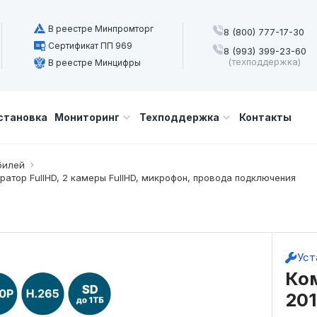
В реестре Минпромторг
8 (800) 777-17-30
Сертификат ПП 969
8 (993) 399-23-60
(техподдержка)
В реестре Минцифры
становка
Мониторинг
Техподдержка
Контакты
билей
ратор FullHD, 2 камеры FullHD, микрофон, провода подключения
Уст
Ко
201