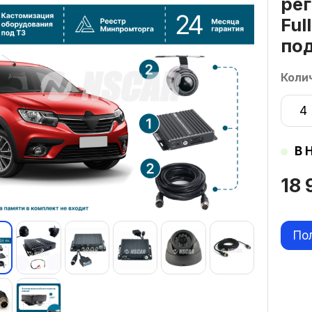
рег
Ful
по
Коли
4
В 
18
По