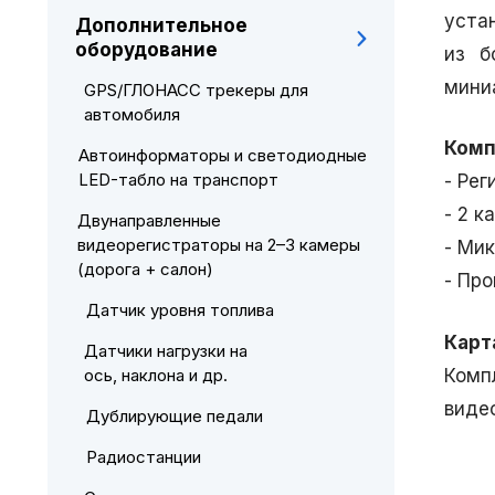
уста
Дополнительное
оборудование
из б
мини
GPS/ГЛОНАСС трекеры для
автомобиля
Комп
Автоинформаторы и светодиодные
LED-табло на транспорт
- Рег
- 2 к
Двунаправленные
видеорегистраторы на 2–3 камеры
- Ми
(дорога + салон)
- Пр
Датчик уровня топлива
Карт
Датчики нагрузки на
Комп
ось, наклона и др.
видео
Дублирующие педали
Радиостанции