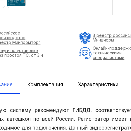
оссийское
В реестр российс
роизводство,
Минцифры
еестр Минпромторг
Онлайн-поддержк
слуги по установке
техническими
ез простоя ТС, от 3 ч
специалистами
сание
Комплектация
Характеристики
ую систему рекомендуют ГИБДД, соответствует
ях автошкол по всей России. Регистратор имеет
ходимое для подключения. Данный видеорегистрато