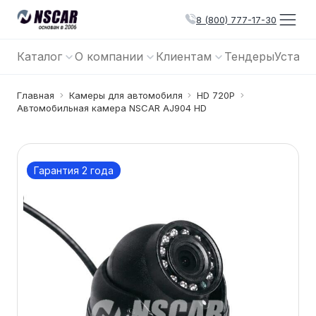
8 (800) 777-17-30
Каталог
О компании
Клиентам
Тендеры
Устано
Главная
Камеры для автомобиля
HD 720P
Автомобильная камера NSCAR AJ904 HD
Гарантия 2 года