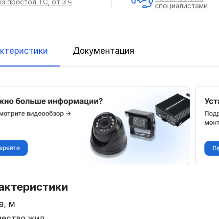
ез простоя ТС, от 3 ч
специалистами
ктеристики
Документация
актеристики
а, м
чество жил