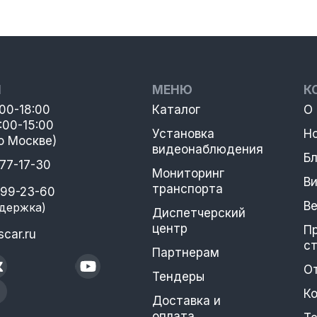
Ы
МЕНЮ
К
:00-18:00
Каталог
О
:00-15:00
Установка
Н
о Москве)
видеонаблюдения
Бл
777-17-30
Мониторинг
В
транспорта
399-23-60
В
держка)
Диспетчерский
центр
П
car.ru
с
Партнерам
О
Тендеры
К
Доставка и
оплата