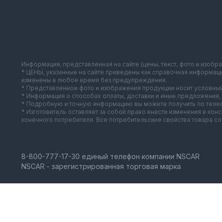
Информация, представленная на сайте (цены, текст, фото и изобр
* ЦЕНЫ, указанные на сайте приведены как справочная информац
изменены в любое время без предупреждения.
* Представленное фото и изображения продукции носит условный
* Информация о способах оплаты, доставки и иные предложения, 
* Подробную и точную информацию вы можете получить по телеф
* Изготовитель оставляет за собой право внести изменения в ко
конечного потребителя. Все потребительские свойства товара с
NSCAR - зарегистрированная торговая марка