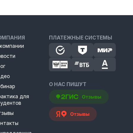
ОМПАНИЯ
ПЛАТЕЖНЫЕ СИСТЕМЫ
 компании
овости
ог
идео
О НАС ПИШУТ
ебинар
рактика для
тудентов
тзывы
онтакты