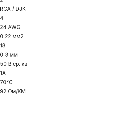
RCA / DJK
4
24 AWG
0,22 мм2
18
0,3 мм
50 В ср. кв
1А
70°С
92 Ом/КМ