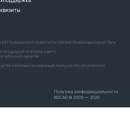
ехподдержка
еквизиты
и 437 Гражданского кодекса Российской Федерации и могут быть
й продукцией по форме и цвету.
ся публичной офертой.
зводстве различных модификаций корпусов без уведомления
Политика конфиденциальности
NSCAR © 2006 — 2026