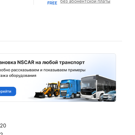
без абонентской платы
20
2