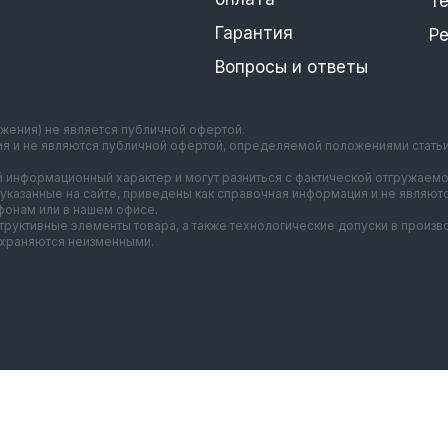
Т
Гарантия
Р
Вопросы и ответы
ажения) не является публичной офертой.
ия и не являются публичной офертой, определяемой положениями стать
 информационный характер и могут разниться с фактической отгружаемо
указанные на сайте, приведены как справочная информация и не являют
онам или в нашем офисе.
нструктивные элементы товара, а также технологические допуски в прои
охраняются неизменными.