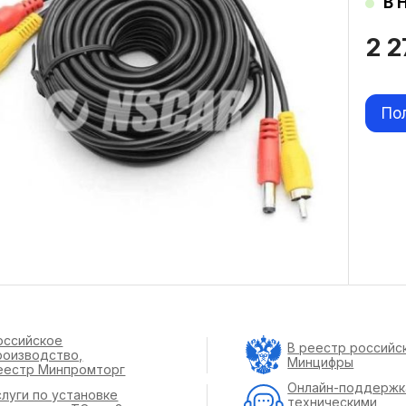
В 
2 
По
оссийское
В реестр российс
роизводство,
Минцифры
еестр Минпромторг
Онлайн-поддержк
слуги по установке
техническими