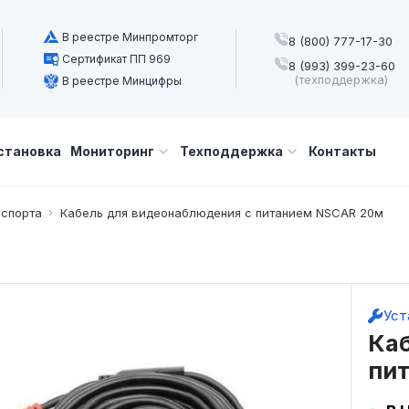
В реестре Минпромторг
8 (800) 777-17-30
Сертификат ПП 969
8 (993) 399-23-60
(техподдержка)
В реестре Минцифры
становка
Мониторинг
Техподдержка
Контакты
нспорта
Кабель для видеонаблюдения с питанием NSCAR 20м
Уст
Ка
пи