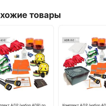
хожие товары
плект АДР (набор ADR) по
Комплект АДР (набор AD