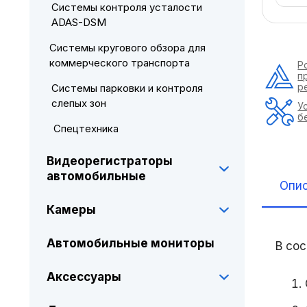
Системы контроля усталости
ADAS-DSM
Системы кругового обзора для
коммерческого транспорта
Р
п
р
Системы парковки и контроля
слепых зон
У
б
Спецтехника
Видеорегистраторы
автомобильные
Опи
Камеры
Автомобильные мониторы
В со
Аксессуары