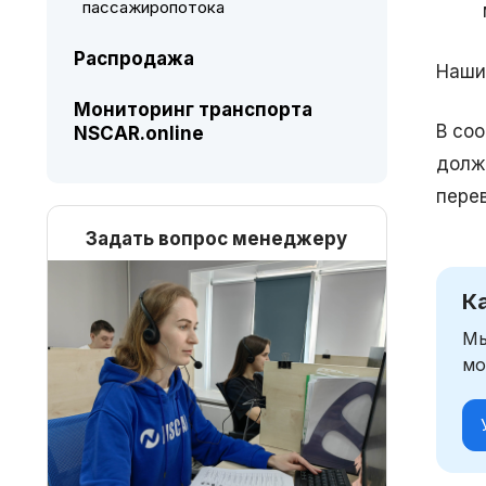
пассажиропотока
Распродажа
Наши
Мониторинг транспорта
В со
NSCAR.online
долж
перев
Задать вопрос менеджеру
К
Мы
мо