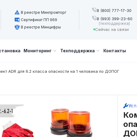
8 (800) 777-17-30
В реестре Минпромторг
8 (993) 399-23-60
Сертификат ПП 969
(техподдержка)
В реестре Минцифры
Сейчас на связи
становка
Мониторинг
Техподдержка
Контакты
ект ADR для 6.2 класса опасности на 1 человека по ДОПОГ
Уст
Ком
опа
ДО