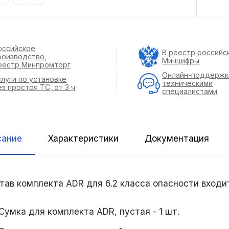
оссийское
В реестр российс
роизводство,
Минцифры
еестр Минпромторг
Онлайн-поддержк
слуги по установке
техническими
ез простоя ТС, от 3 ч
специалистами
сание
Характеристики
Документация
став комплекта ADR для 6.2 класса опасности входи
Сумка для комплекта ADR, пустая - 1 шт.