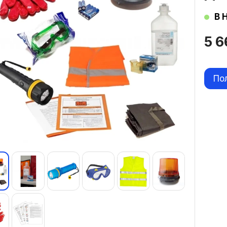
В 
5 
По