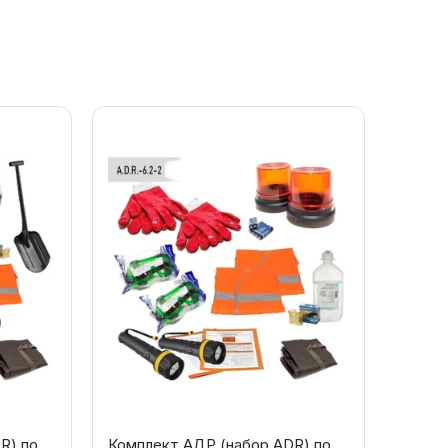
R) по
Комплект АДР (набор ADR) по