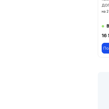
ДОП
на 
16
По