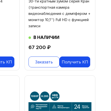
 4
30-ти кратным зумом серия Кран
(транспортная камера
видеонаблюдения с демпфером +
монитор 10,1'') Full HD с функцией
записи
В НАЛИЧИИ
67 200
₽
ить КП
Заказать
Получить КП