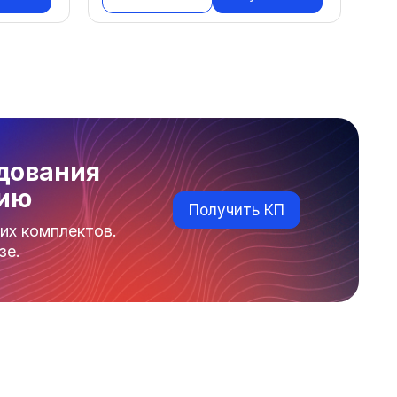
дования
нию
Получить КП
их комплектов.
зе.