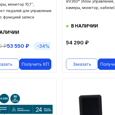
BV360° (блок управления,
ры, монитор 10,1'',
камеры, монитор, кабели)
кт педалей для управления
с функцией записи
В НАЛИЧИИ
НАЛИЧИИ
54 290
₽
70
₽
53 550
₽
-34%
казать
Получить КП
Заказать
Получ