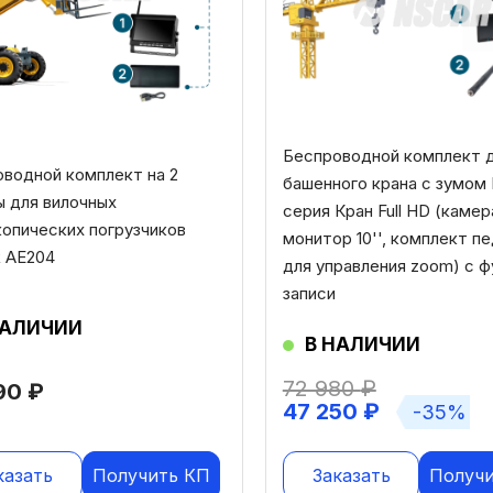
Беспроводной комплект 
водной комплект на 2
башенного крана с зумом
 для вилочных
серия Кран Full HD (камер
опических погрузчиков
монитор 10'', комплект п
 AE204
для управления zoom) с ф
записи
НАЛИЧИИ
В НАЛИЧИИ
72 980
₽
890
₽
47 250
₽
-35%
казать
Получить КП
Заказать
Получ