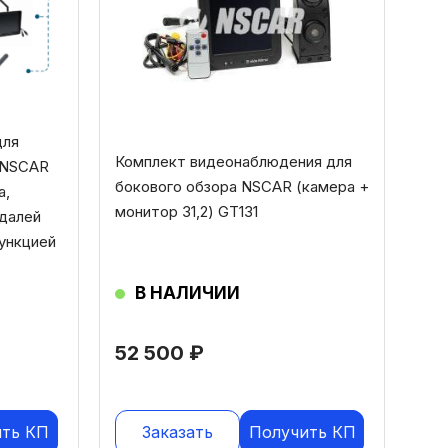
для
Комплект видеонаблюдения для
 NSCAR
бокового обзора NSCAR (камера +
а,
монитор 31,2) GT131
едалей
ункцией
В НАЛИЧИИ
52 500
₽
ить КП
Заказать
Получить КП