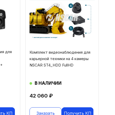
ия для
Комплект видеонаблюдения для
карьерной техники на 4 камеры
 +
NSCAR ST4_HDD FullHD
В НАЛИЧИИ
42 060
₽
ить КП
Заказать
Получить КП