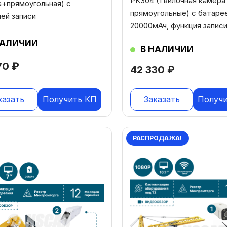
PK304 (1 вилочная камера 
+прямоугольная) с
прямоугольные) c батаре
ей записи
20000мАч, функция запис
НАЛИЧИИ
В НАЛИЧИИ
70
₽
42 330
₽
казать
Получить КП
Заказать
Получ
РАСПРОДАЖА!