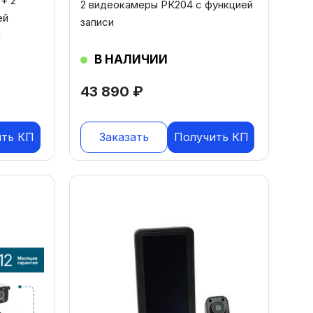
+ 2
2 видеокамеры РК204 с функцией
ей
записи
и
В НАЛИЧИИ
43 890
₽
ить КП
Заказать
Получить КП