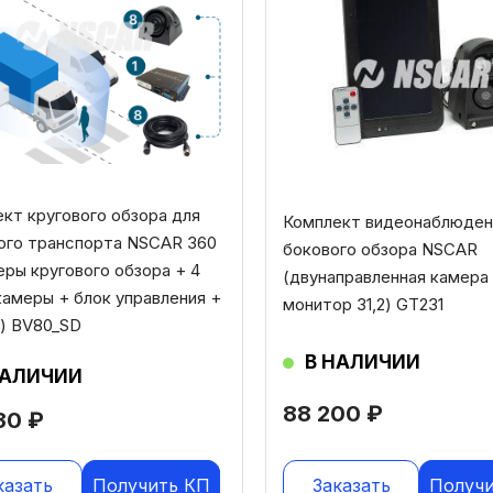
кт кругового обзора для
Комплект видеонаблюден
ого транспорта NSCAR 360
бокового обзора NSCAR
еры кругового обзора + 4
(двунаправленная камера
амеры + блок управления +
монитор 31,2) GT231
и) BV80_SD
В НАЛИЧИИ
НАЛИЧИИ
88 200
₽
630
₽
казать
Получить КП
Заказать
Получ