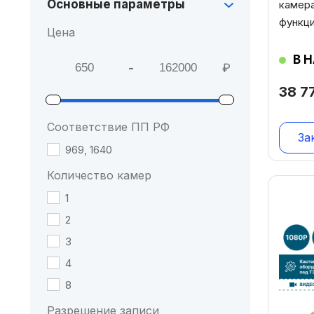
Основные параметры
камера
функци
Цена
В 
-
₽
Мин. цена
Макс. цена
38 7
Соответствие ПП РФ
За
969, 1640
Количество камер
1
2
3
4
8
Разрешение записи