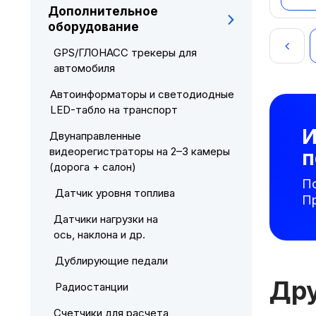
Дополнительное
оборудование
Нав
GPS/ГЛОНАСС трекеры для
по
автомобиля
зап
Автоинформаторы и светодиодные
LED-табло на транспорт
И
Двунаправленные
видеорегистраторы на 2–3 камеры
п
(дорога + салон)
П
Датчик уровня топлива
П
Датчики нагрузки на
ось, наклона и др.
Дублирующие педали
Дру
Радиостанции
Счетчики для расчета