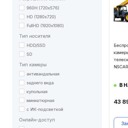
960Н (720х576)
HD (1280х720)
FullHD (1920х1080)
Тип носителя
HDD/SSD
Беспро
камеры
SD
телеск
Тип камеры
NSCAR
антивандальная
заднего вида
В 
купольная
миниатюрная
43 
с ИК-подсветкой
Онлайн-доступ
За