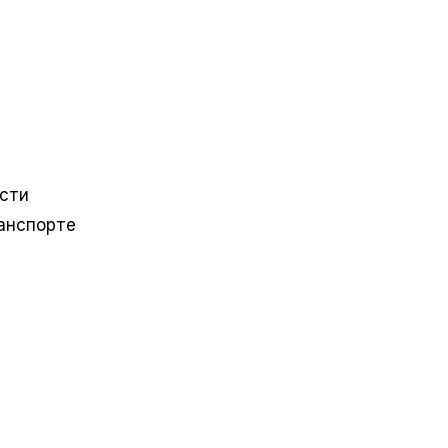
сти
анспорте