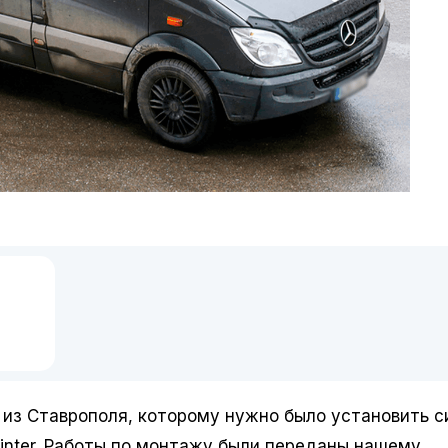
Автомобильная камера A3
DC)
2730
₽
В корзину
Получить КП
 из Ставрополя, которому нужно было установить 
inter. Работы по монтажу были переданы нашему