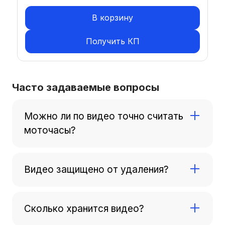
В корзину
Получить КП
Часто задаваемые вопросы
Можно ли по видео точно считать
моточасы?
По таймштампам фиксируются интервалы
работы; при связке с телематикой (зажигание/
Видео защищено от удаления?
насос/стрела) точность повышается.
Регистратор в металлическом корпусе,
закрывается на ключ, скрытая установка;
Сколько хранится видео?
доступ ограничен.