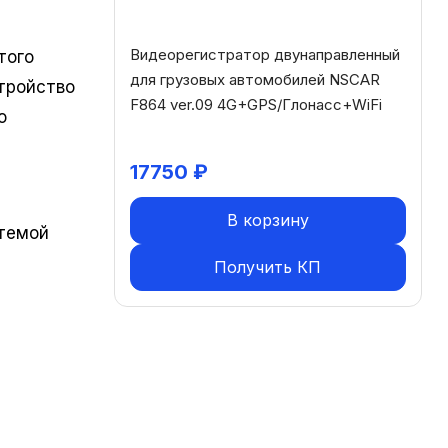
ера NSCAR
Видеорегистратор двунаправленный
того
ная)
для грузовых автомобилей NSCAR
тройство
16,
F864 ver.09 4G+GPS/Глонасс+WiFi
о
17750
₽
В корзину
стемой
Получить КП