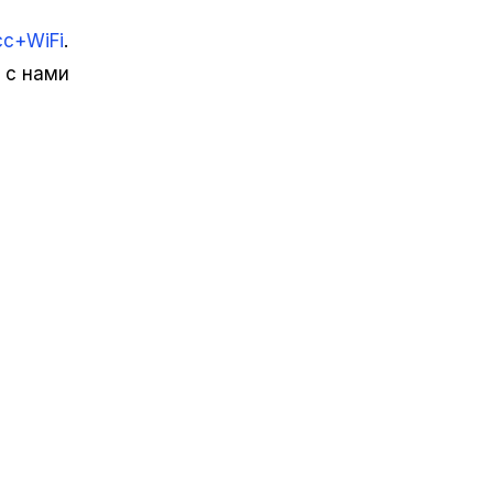
с+WiFi
.
 с нами