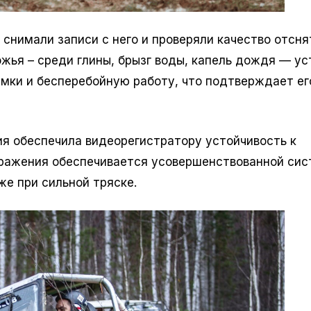
Автомобильная видеокам
 снимали записи с него и проверяли качество отсня
FD317 ver.02 (двунаправлен
жья – среди глины, брызг воды, капель дождя — ус
(сертифицировано по ФЗ №
мки и бесперебойную работу, что подтверждает ег
Постановление №969)
9350
₽
ия обеспечила видеорегистратору устойчивость к
бражения обеспечивается усовершенствованной си
же при сильной тряске.