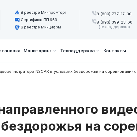
В реестре Минпромторг
8 (800) 777-17-30
Сертификат ПП 969
8 (993) 399-23-60
(техподдержка)
В реестре Минцифры
становка
Мониторинг
Техподдержка
Контакты
деорегистратора NSCAR в условиях бездорожья на соревнованиях
направленного виде
 бездорожья на соре