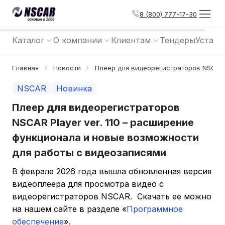
8 (800) 777-17-30
Каталог
О компании
Клиентам
Тендеры
Устано
Главная
Новости
Плеер для видеорегистраторов NSCAR 
NSCAR
Новинка
Плеер для видеорегистраторов
NSCAR Player ver. 110 – расширение
функционала и новые возможности
для работы с видеозаписями
В феврале 2026 года вышла обновленная версия
видеоплеера для просмотра видео с
видеорегистраторов NSCAR. Скачать ее можно
на нашем сайте в разделе «
Программное
обеспечение
».