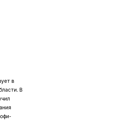
вует в
бласти. В
учил
вания
рофи-