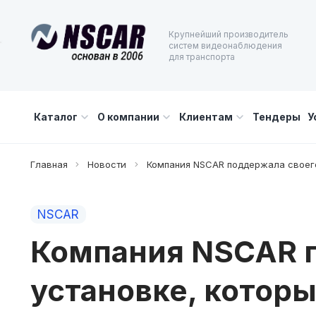
Крупнейший производитель
систем видеонаблюдения
для транспорта
Каталог
О компании
Клиентам
Тендеры
У
Главная
Новости
Компания NSCAR поддержала своего
NSCAR
Компания NSCAR п
установке, котор