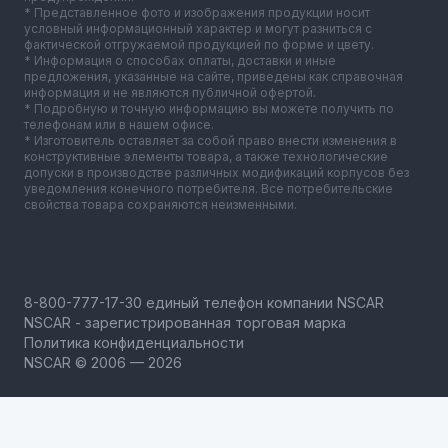
* Представленное фото и изображения продукции носит
условный информационный характер и могут разниться с
фактической отгружаемой продукцией по форме и цвету.
* Информация о способах оплаты, доставки и иные
предложения, указанные на сайте, приведены как справочная
информация и не являются публичной офертой.
* Подробную и точную информацию вы можете получить по
телефонам или в нашем офисе.
* Изготовитель оставляет за собой право внести изменения в
конструктивные элементы товара, а также технологические
допуски в производстве различных модификаций корпусов без
уведомления конечного потребителя. Все потребительские
свойства товара сохраняются неизменными.
NSCAR - зарегистрированная торговая марка
Политика конфиденциальности
NSCAR © 2006 — 2026