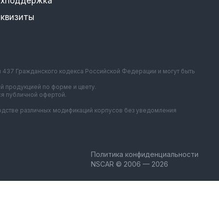
ехподдержка
еквизиты
и 437 Гражданского кодекса Российской Федерации и могут быть
й продукцией по форме и цвету.
ся публичной офертой.
зводстве различных модификаций корпусов без уведомления
Политика конфиденциальности
NSCAR © 2006 — 2026