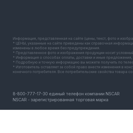
Информация, представленная на сайте (цены, текст, фото и изобр
* ЦЕНЫ, указанные на сайте приведены как справочная информац
изменены в любое время без предупреждения.
* Представленное фото и изображения продукции носит условный
* Информация о способах оплаты, доставки и иные предложения, 
* Подробную и точную информацию вы можете получить по телеф
* Изготовитель оставляет за собой право внести изменения в ко
конечного потребителя. Все потребительские свойства товара с
NSCAR - зарегистрированная торговая марка