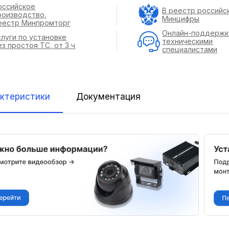
оссийское
В реестр российс
роизводство,
Минцифры
еестр Минпромторг
Онлайн-поддержк
слуги по установке
техническими
ез простоя ТС, от 3 ч
специалистами
ктеристики
Документация