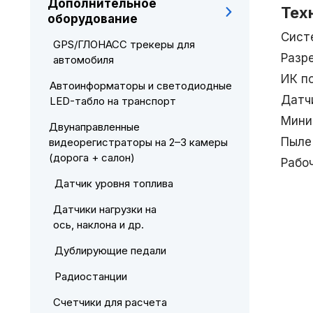
Дополнительное
Тех
оборудование
Сист
GPS/ГЛОНАСС трекеры для
Разр
автомобиля
ИК п
Автоинформаторы и светодиодные
Датч
LED-табло на транспорт
Мини
Двунаправленные
Пыле
видеорегистраторы на 2–3 камеры
(дорога + салон)
Рабо
Датчик уровня топлива
Датчики нагрузки на
ось, наклона и др.
Дублирующие педали
Радиостанции
Счетчики для расчета