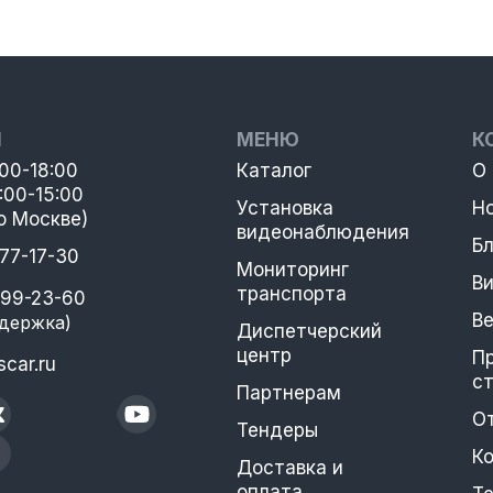
Ы
МЕНЮ
К
:00-18:00
Каталог
О
:00-15:00
Установка
Н
о Москве)
видеонаблюдения
Бл
777-17-30
Мониторинг
В
транспорта
399-23-60
В
держка)
Диспетчерский
центр
П
car.ru
с
Партнерам
О
Тендеры
К
Доставка и
оплата