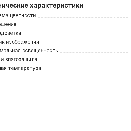
нические характеристики
ема цветности
ешение
одсветка
ик изображения
мальная освещенность
 и влагозащита
чая температура