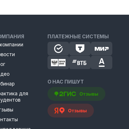
ОМПАНИЯ
ПЛАТЕЖНЫЕ СИСТЕМЫ
 компании
овости
ог
идео
О НАС ПИШУТ
ебинар
рактика для
тудентов
тзывы
онтакты