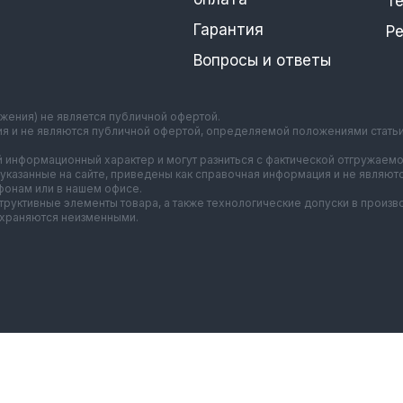
Т
Гарантия
Р
Вопросы и ответы
ажения) не является публичной офертой.
ия и не являются публичной офертой, определяемой положениями стать
 информационный характер и могут разниться с фактической отгружаемо
указанные на сайте, приведены как справочная информация и не являют
онам или в нашем офисе.
нструктивные элементы товара, а также технологические допуски в прои
охраняются неизменными.