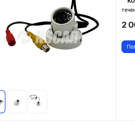
КО
тече
2 
По