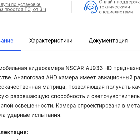
Онлайн-поддержк
слуги по установке
техническими
ез простоя ТС, от 3 ч
специалистами
сание
Характеристики
Документация
мобильная видеокамера NSCAR AJ933 HD предназна
стве. Аналоговая AHD камера имеет авиационный ра
кокачественная матрица, позволяющая получать ка
кую разрешающую способность и светочувствитель
малой освещенности. Камера спроектирована в мет
ла ударные испытания.
лектация: