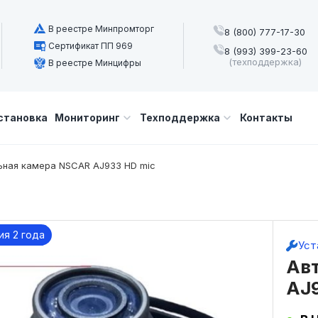
В реестре Минпромторг
8 (800) 777-17-30
Сертификат ПП 969
8 (993) 399-23-60
(техподдержка)
В реестре Минцифры
становка
Мониторинг
Техподдержка
Контакты
ная камера NSCAR AJ933 HD mic
ия 2 года
Уст
Ав
AJ9