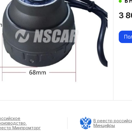
В 
3 
По
оссийское
В реестр российс
роизводство,
Минцифры
еестр Минпромторг