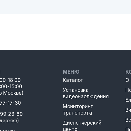
Ы
МЕНЮ
К
:00-18:00
Каталог
О
:00-15:00
Установка
Н
о Москве)
видеонаблюдения
Бл
777-17-30
Мониторинг
В
транспорта
399-23-60
В
держка)
Диспетчерский
центр
П