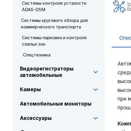
Системы контроля усталости
У
б
ADAS-DSM
Системы кругового обзора для
коммерческого транспорта
Системы парковки и контроля
Опи
слепых зон
Спецтехника
Авто
Видеорегистраторы
сред
автомобильные
высо
Камеры
высо
при 
Автомобильные мониторы
прош
Аксессуары
Комп