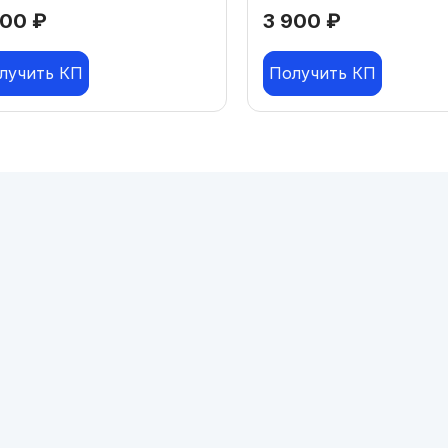
200
₽
3 900
₽
лучить КП
Получить КП