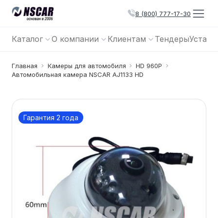
8 (800) 777-17-30
Каталог
О компании
Клиентам
Тендеры
Устано
Главная
Камеры для автомобиля
HD 960P
Автомобильная камера NSCAR AJ1133 HD
Гарантия 2 года