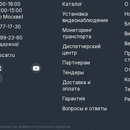
:00-18:00
Каталог
О
:00-15:00
Установка
Н
о Москве)
видеонаблюдения
Бл
777-17-30
Мониторинг
В
транспорта
399-23-60
В
держка)
Диспетчерский
центр
П
car.ru
с
Партнерам
О
Тендеры
К
Доставка и
оплата
Т
Гарантия
Р
Вопросы и ответы
ажения) не является публичной офертой.