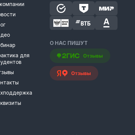
 компании
овости
ог
идео
О НАС ПИШУТ
ебинар
рактика для
тудентов
тзывы
онтакты
ехподдержка
еквизиты