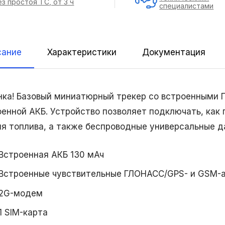
ез простоя ТС, от 3 ч
специалистами
сание
Характеристики
Документация
нка! Базовый миниатюрный трекер со встроенными
оенной АКБ. Устройство позволяет подключать, как
ня топлива, а также беспроводные универсальные д
Встроенная АКБ 130 мАч
Встроенные чувствительные ГЛОНАСС/GPS- и GSM-
2G-модем
1 SIM-карта