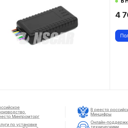
В 
4 
По
оссийское
В реестр российс
роизводство,
Минцифры
еестр Минпромторг
Онлайн-поддержк
слуги по установке
техническими