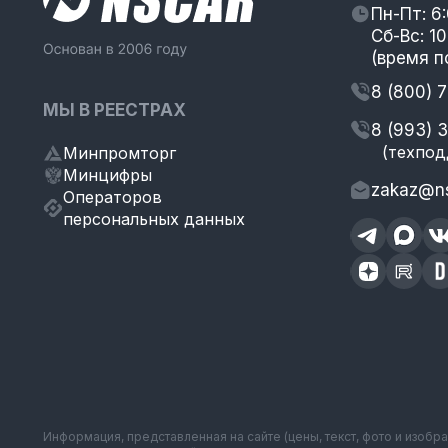
Пн-Пт: 6
Сб-Вс: 10
(время п
8 (800) 
МЫ В РЕЕСТРАХ
8 (993) 
(техпод
Минпромторг
Минцифры
zakaz@ns
Операторов
персональных данных
Информация, представленная на сайте (цены, текст, фото и изобр