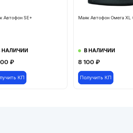
к Автофон SE+
Маяк Автофон Омега XL (
В НАЛИЧИИ
В НАЛИЧИИ
500
₽
8 100
₽
лучить КП
Получить КП