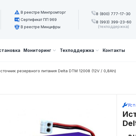
В реестре Минпромторг
8 (800) 777-17-30
Сертификат ПП 969
8 (993) 399-23-60
(техподдержка)
В реестре Минцифры
становка
Мониторинг
Техподдержка
Контакты
сточник резервного питания Delta DTM 12008 (12V / 0,8Ah)
Уст
Ист
Del