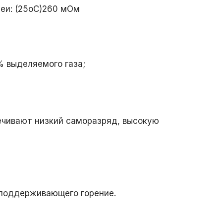
еи: (25oС)260 мОм
 выделяемого газа;
ечивают низкий саморазряд, высокую
 поддерживающего горение.