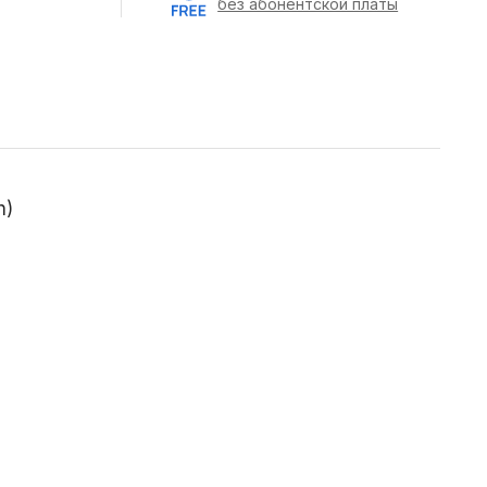
без абонентской платы
h)