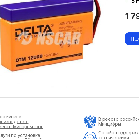
В 
1 
По
оссийское
В реестр российс
роизводство,
Минцифры
еестр Минпромторг
Онлайн-поддержк
слуги по установке
техническими