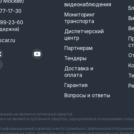
о Москве)
видеонаблюдения
Бл
777-17-30
Мониторинг
В
транспорта
399-23-60
В
держка)
Диспетчерский
центр
П
car.ru
с
Партнерам
О
Тендеры
К
Доставка и
оплата
Т
Гарантия
Р
Вопросы и ответы
ажения) не является публичной офертой.
ия и не являются публичной офертой, определяемой положениями стать
 информационный характер и могут разниться с фактической отгружаемо
указанные на сайте, приведены как справочная информация и не являют