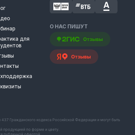
ог
идео
О НАС ПИШУТ
ебинар
рактика для
тудентов
тзывы
онтакты
ехподдержка
еквизиты
и 437 Гражданского кодекса Российской Федерации и могут быть
й продукцией по форме и цвету.
ся публичной офертой.