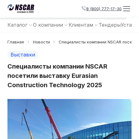
8 (800) 777-17-30
Каталог
О компании
Клиентам
Тендеры
Устано
Главная
Новости
Специалисты компании NSCAR посетили 
Выставки
Специалисты компании NSCAR
посетили выставку Eurasian
Construction Technology 2025