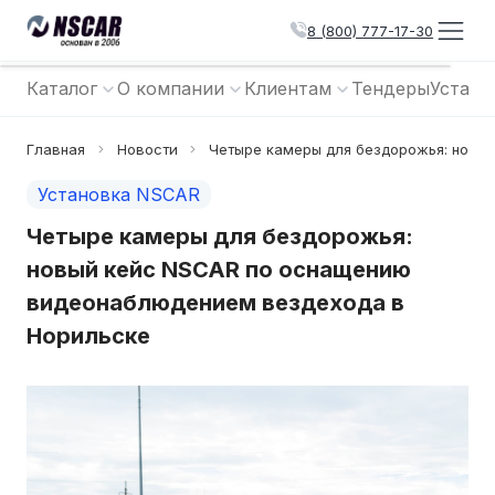
8 (800) 777-17-30
Каталог
О компании
Клиентам
Тендеры
Устано
Главная
Новости
Четыре камеры для бездорожья: новы
Установка NSCAR
Четыре камеры для бездорожья:
новый кейс NSCAR по оснащению
видеонаблюдением вездехода в
Норильске