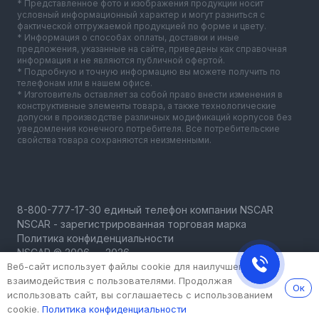
* Представленное фото и изображения продукции носит
условный информационный характер и могут разниться с
фактической отгружаемой продукцией по форме и цвету.
* Информация о способах оплаты, доставки и иные
предложения, указанные на сайте, приведены как справочная
информация и не являются публичной офертой.
* Подробную и точную информацию вы можете получить по
телефонам или в нашем офисе.
* Изготовитель оставляет за собой право внести изменения в
конструктивные элементы товара, а также технологические
допуски в производстве различных модификаций корпусов без
уведомления конечного потребителя. Все потребительские
свойства товара сохраняются неизменными.
NSCAR - зарегистрированная торговая марка
Политика конфиденциальности
NSCAR © 2006 — 2026
Веб-сайт использует файлы cookie для наилучшего
взаимодействия с пользователями. Продолжая
Ок
использовать сайт, вы соглашаетесь с использованием
cookie.
Политика конфиденциальности