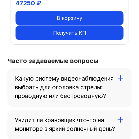
47250
₽
В корзину
Получить КП
Часто задаваемые вопросы
Какую систему видеонаблюдения
выбрать для оголовка стрелы:
проводную или беспроводную?
Рекомендуем выбрать комплект с
беспроводной камерой. Она не требует
Увидит ли крановщик что-то на
протяжки проводов, которые могут порваться
мониторе в яркий солнечный день?
при выдвижении стрелы автокрана.