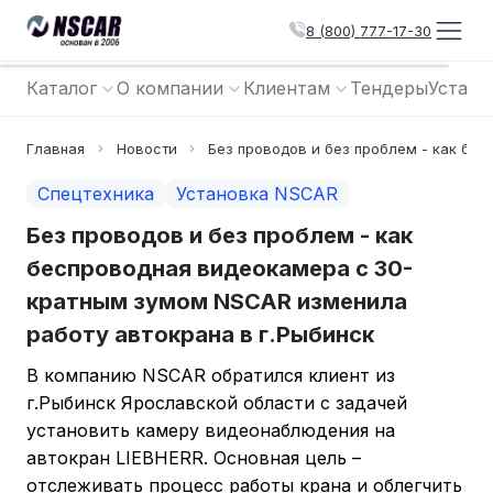
8 (800) 777-17-30
Каталог
О компании
Клиентам
Тендеры
Устано
Главная
Новости
Без проводов и без проблем - как бе
Спецтехника
Установка NSCAR
Без проводов и без проблем - как
беспроводная видеокамера с 30-
кратным зумом NSCAR изменила
работу автокрана в г.Рыбинск
В компанию NSCAR обратился клиент из
г.Рыбинск Ярославской области с задачей
установить камеру видеонаблюдения на
автокран LIEBHERR. Основная цель –
отслеживать процесс работы крана и облегчить