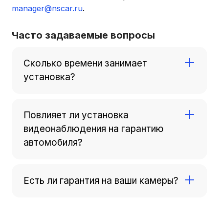
manager@nscar.ru
.
Часто задаваемые вопросы
Сколько времени занимает
установка?
В среднем время установки комплекта
видеонаблюдения с одной камерой у
Повлияет ли установка
профессионального установщика занимает от
видеонаблюдения на гарантию
30 минут до 1 часа на один автомобиль.
автомобиля?
Нет. Установка системы видеонаблюдения
осуществляется без вмешательства в основные
Есть ли гарантия на ваши камеры?
узлы автомобиля и не влияет на заводскую
гарантию.
Да. Видеокамеры NSCAR имеют гарантию 2
года. Вы можете получить техническую