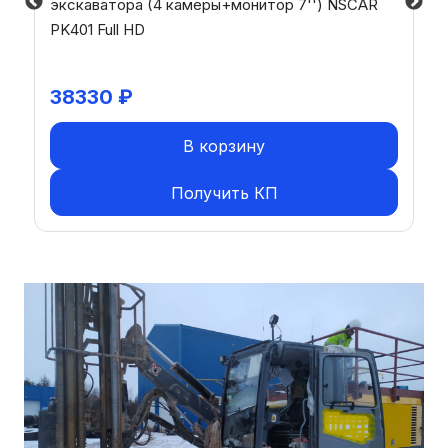
экскаватора (4 камеры+монитор 7'') NSCAR
PK401 Full HD
38330
₽
В корзину
Получить КП