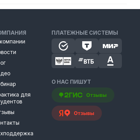
ОМПАНИЯ
ПЛАТЕЖНЫЕ СИСТЕМЫ
 компании
овости
ог
идео
О НАС ПИШУТ
ебинар
рактика для
тудентов
тзывы
онтакты
ехподдержка