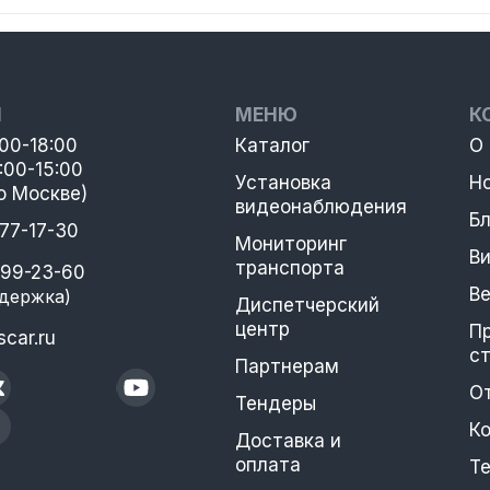
Ы
МЕНЮ
К
:00-18:00
Каталог
О
:00-15:00
Установка
Н
о Москве)
видеонаблюдения
Бл
777-17-30
Мониторинг
В
транспорта
399-23-60
В
держка)
Диспетчерский
центр
П
car.ru
с
Партнерам
О
Тендеры
К
Доставка и
оплата
Т