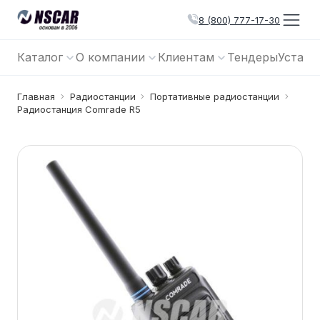
8 (800) 777-17-30
Каталог
О компании
Клиентам
Тендеры
Устано
Главная
Радиостанции
Портативные радиостанции
Радиостанция Comrade R5