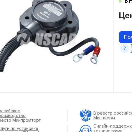
В 
Це
По
оссийское
В реестр российс
роизводство,
Минцифры
еестр Минпромторг
Онлайн-поддержк
слуги по установке
техническими