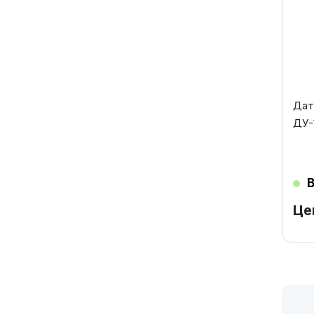
Дат
ДУ-
Це