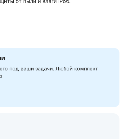
иты от пыли и влаги IP66.
чи
его под ваши задачи. Любой комплект
ю