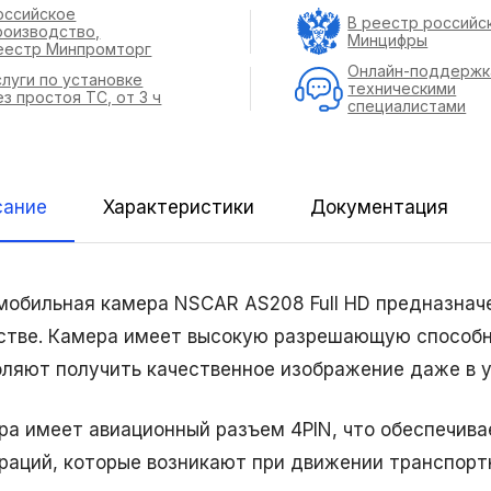
оссийское
В реестр российс
роизводство,
Минцифры
еестр Минпромторг
Онлайн-поддержк
слуги по установке
техническими
ез простоя ТС, от 3 ч
специалистами
сание
Характеристики
Документация
мобильная камера NSCAR AS208 Full HD предназнач
стве. Камера имеет высокую разрешающую способно
оляют получить качественное изображение даже в 
ра имеет авиационный разъем 4PIN, что обеспечива
браций, которые возникают при движении транспорт