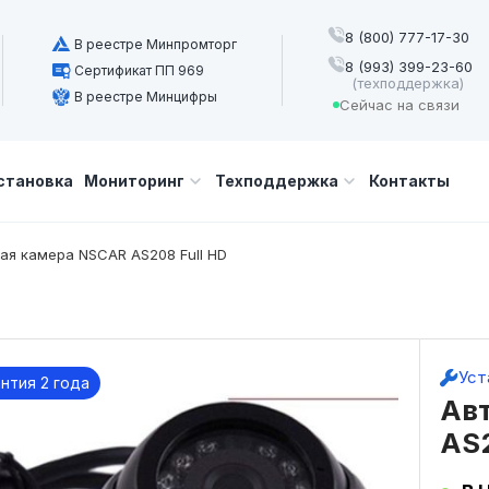
8 (800) 777-17-30
В реестре Минпромторг
8 (993) 399-23-60
Сертификат ПП 969
(техподдержка)
В реестре Минцифры
Сейчас на связи
становка
Мониторинг
Техподдержка
Контакты
ая камера NSCAR AS208 Full HD
Уст
нтия 2 года
Ав
AS2