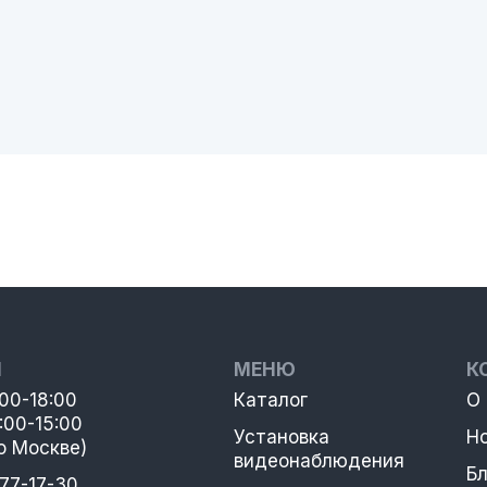
Ы
МЕНЮ
К
:00-18:00
Каталог
О
:00-15:00
Установка
Н
о Москве)
видеонаблюдения
Бл
777-17-30