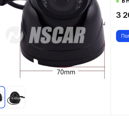
В 
3 
По