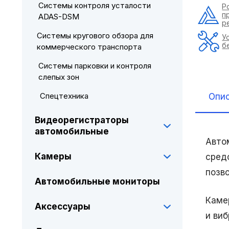
Системы контроля усталости
Р
п
ADAS-DSM
р
Системы кругового обзора для
У
б
коммерческого транспорта
Системы парковки и контроля
слепых зон
Спецтехника
Опи
Видеорегистраторы
автомобильные
Авто
Камеры
сред
позв
Автомобильные мониторы
Каме
Аксессуары
и ви