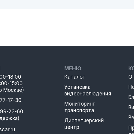
Ы
МЕНЮ
К
:00-18:00
Каталог
О
:00-15:00
Установка
Н
о Москве)
видеонаблюдения
Бл
777-17-30
Мониторинг
В
транспорта
399-23-60
В
держка)
Диспетчерский
центр
П
car.ru