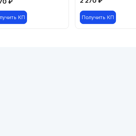
2 270
₽
470
₽
лучить КП
Получить КП