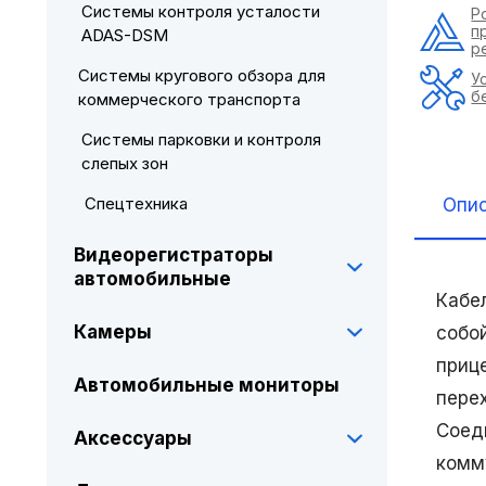
Системы контроля усталости
Р
п
ADAS-DSM
р
Системы кругового обзора для
У
б
коммерческого транспорта
Системы парковки и контроля
слепых зон
Спецтехника
Опи
Видеорегистраторы
автомобильные
Кабе
Камеры
собо
приц
Автомобильные мониторы
пере
Соед
Аксессуары
комм