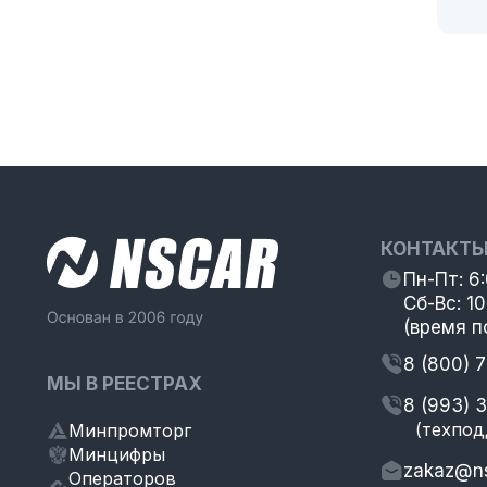
КОНТАКТ
Пн-Пт: 6
Сб-Вс: 10
(время п
8 (800) 
МЫ В РЕЕСТРАХ
8 (993) 
(техпод
Минпромторг
Минцифры
zakaz@ns
Операторов