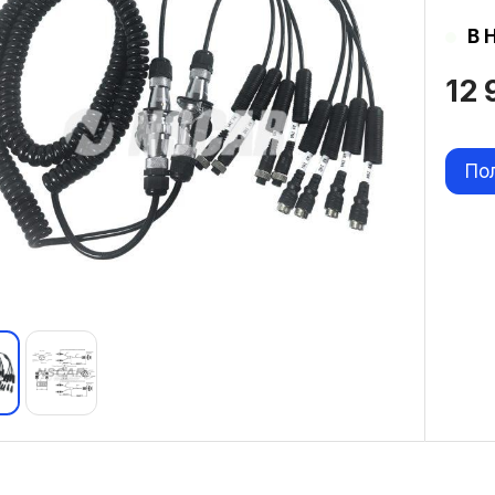
В 
12
По