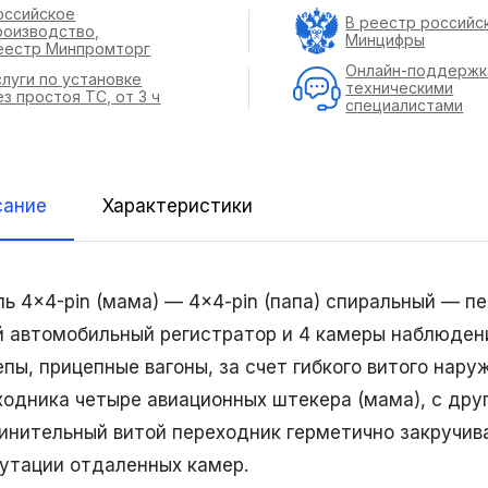
оссийское
В реестр российс
роизводство,
Минцифры
еестр Минпромторг
Онлайн-поддержк
слуги по установке
техническими
ез простоя ТС, от 3 ч
специалистами
сание
Характеристики
ль 4×4-pin (мама) — 4×4-pin (папа) спиральный — 
й автомобильный регистратор и 4 камеры наблюден
епы, прицепные вагоны, за счет гибкого витого нар
ходника четыре авиационных штекера (мама), с дру
инительный витой переходник герметично закручива
утации отдаленных камер.