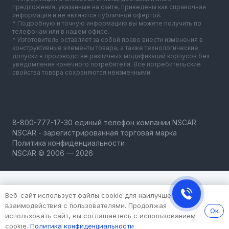
предложения, указанные на сайте, приведены как справочная
информация и не являются публичной офертой.
* Подробную и точную информацию вы можете получить по
телефонам или в нашем офисе.
* Изготовитель оставляет за собой право внести изменения в
конструктивные элементы товара, а также технологические
допуски в производстве различных модификаций корпусов без
уведомления конечного потребителя. Все потребительские
свойства товара сохраняются неизменными.
NSCAR - зарегистрированная торговая марка
Политика конфиденциальности
NSCAR © 2006 — 2026
Веб-сайт использует файлы cookie для наилучшего
взаимодействия с пользователями. Продолжая
Ок
использовать сайт, вы соглашаетесь с использованием
cookie.
Политика конфиденциальности