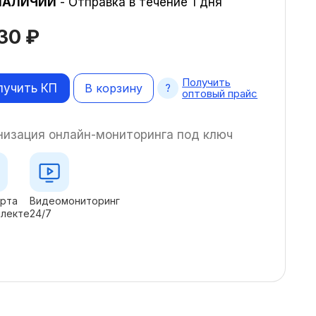
НАЛИЧИИ
- Отправка в течение 1 дня
830
₽
Получить
лучить КП
В корзину
оптовый прайс
низация онлайн-мониторинга под ключ
арта
Видеомониторинг
плекте
24/7