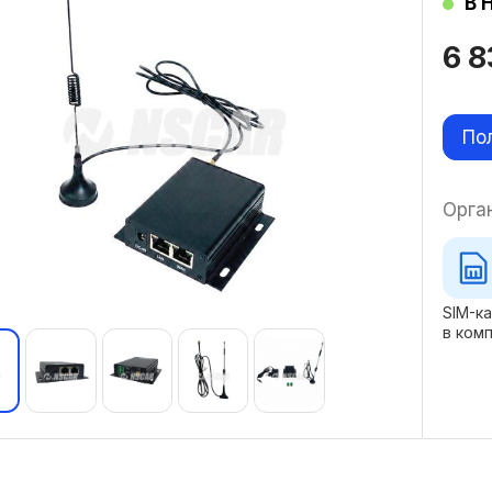
В 
6 
По
Орга
SIM-к
в ком