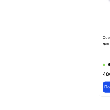
Сое
для
4
По