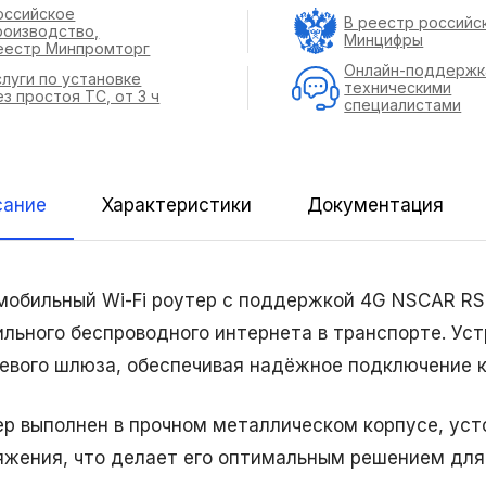
оссийское
В реестр российс
роизводство,
Минцифры
еестр Минпромторг
Онлайн-поддержк
слуги по установке
техническими
ез простоя ТС, от 3 ч
специалистами
сание
Характеристики
Документация
мобильный Wi-Fi роутер с поддержкой 4G NSCAR RS
ильного беспроводного интернета в транспорте. Ус
тевого шлюза, обеспечивая надёжное подключение к
ер выполнен в прочном металлическом корпусе, уст
яжения, что делает его оптимальным решением для 