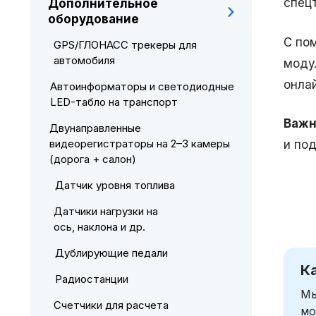
спец
Дополнительное
оборудование
С по
GPS/ГЛОНАСС трекеры для
автомобиля
моду
онла
Автоинформаторы и светодиодные
LED-табло на транспорт
Важн
Двунаправленные
видеорегистраторы на 2–3 камеры
и по
(дорога + салон)
Датчик уровня топлива
Датчики нагрузки на
ось, наклона и др.
Дублирующие педали
К
Радиостанции
Мы
Счетчики для расчета
мо