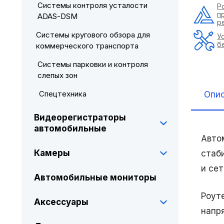
Системы контроля усталости
Р
п
ADAS-DSM
р
Системы кругового обзора для
У
б
коммерческого транспорта
Системы парковки и контроля
слепых зон
Спецтехника
Опи
Видеорегистраторы
автомобильные
Авто
Камеры
стаб
и се
Автомобильные мониторы
Роут
Аксессуары
напр