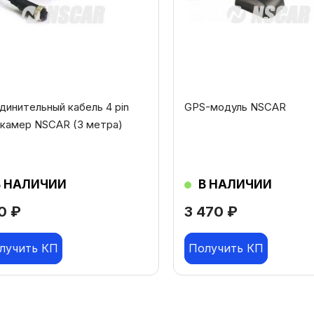
динительный кабель 4 pin
GPS-модуль NSCAR
 камер NSCAR (3 метра)
В НАЛИЧИИ
В НАЛИЧИИ
80
₽
3 470
₽
лучить КП
Получить КП