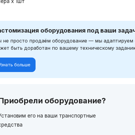
мера х 1шт
астомизация оборудования под ваши зада
 не просто продаём оборудование — мы адаптируем 
жет быть доработан по вашему техническому задани
Узнать больше
Приобрели оборудование?
Установим его на ваши транспортные
средства