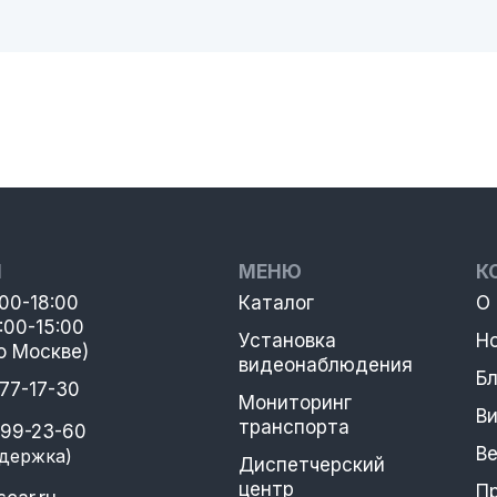
Ы
МЕНЮ
К
:00-18:00
Каталог
О
:00-15:00
Установка
Н
о Москве)
видеонаблюдения
Бл
777-17-30
Мониторинг
В
транспорта
399-23-60
В
держка)
Диспетчерский
центр
П