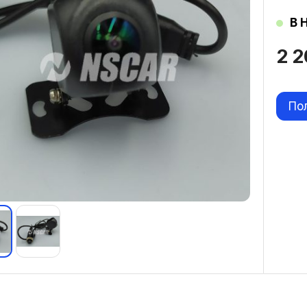
В 
2 
По