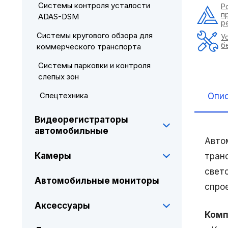
Системы контроля усталости
Р
п
ADAS-DSM
р
Системы кругового обзора для
У
б
коммерческого транспорта
Системы парковки и контроля
слепых зон
Спецтехника
Опи
Видеорегистраторы
автомобильные
Авто
Камеры
тран
свет
Автомобильные мониторы
спро
Аксессуары
Комп