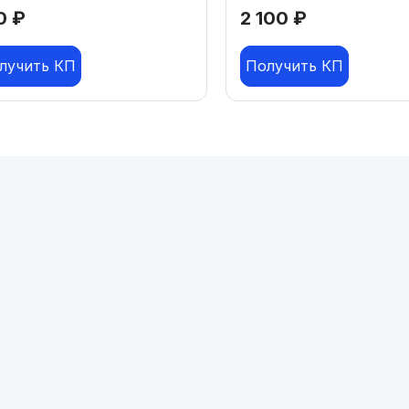
0
₽
2 100
₽
лучить КП
Получить КП