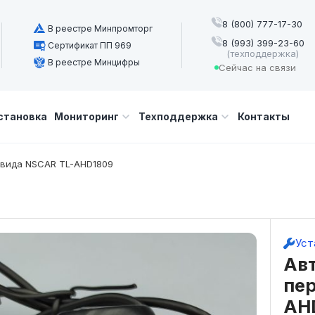
8 (800) 777-17-30
В реестре Минпромторг
8 (993) 399-23-60
Сертификат ПП 969
(техподдержка)
В реестре Минцифры
Сейчас на связи
становка
Мониторинг
Техподдержка
Контакты
 вида NSCAR TL-AHD1809
Уст
Ав
пер
AH