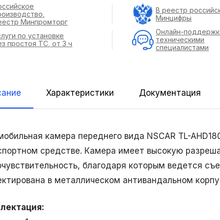
оссийское
В реестр российс
роизводство,
Минцифры
еестр Минпромторг
Онлайн-поддержк
слуги по установке
техническими
ез простоя ТС, от 3 ч
специалистами
сание
Характеристики
Документация
мобильная камера переднего вида NSCAR TL-AHD180
спортном средстве. Камера имеет высокую разреш
очувствительность, благодаря которым ведется съ
ектирована в металлическом антивандальном корпу
лектация: