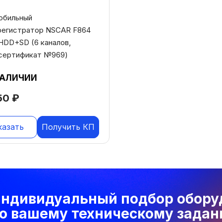
обильный
регистратор NSCAR F864
7 HDD+SD (6 каналов,
,сертификат №969)
НАЛИЧИИ
50
₽
казать
Получить КП
ндивидуальный подбор обору
о вашему техническому зада