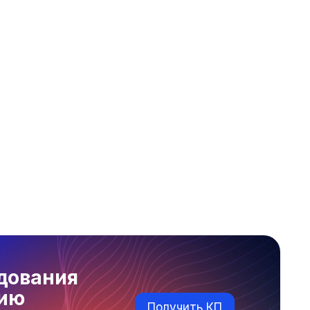
дования
нию
Получить КП