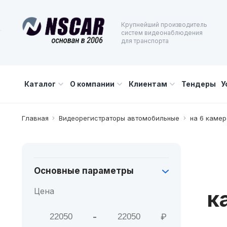
Крупнейший производитель
систем видеонаблюдения
для транспорта
Каталог
О компании
Клиентам
Тендеры
У
Главная
Видеорегистраторы автомобильные
на 6 камер
Основные параметры
к
Цена
-
₽
Мин. цена
Макс. цена