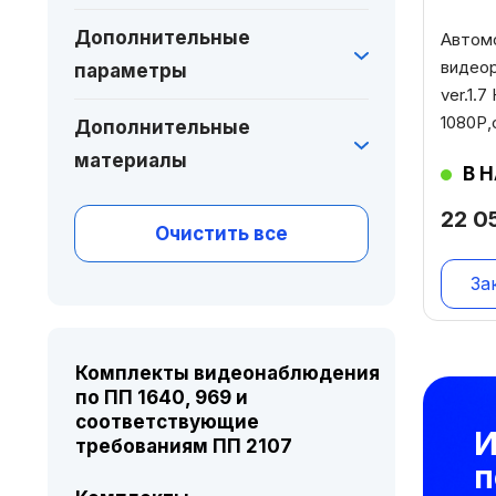
Дополнительные
Автом
видео
параметры
ver.1.
1080Р
Дополнительные
материалы
В 
22 0
Очистить все
За
Комплекты видеонаблюдения
по ПП 1640, 969 и
соответствующие
И
требованиям ПП 2107
п