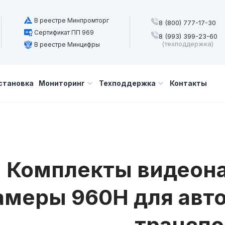
В реестре Минпромторг
8 (800) 777-17-30
Сертификат ПП 969
8 (993) 399-23-60
(техподдержка)
В реестре Минцифры
становка
Мониторинг
Техподдержка
Контакты
Комплекты видеона
амеры 960Н для авто
транспо