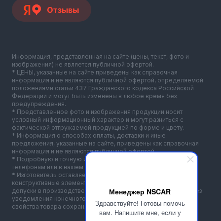
Информация, представленная на сайте (цены, текст, фото и
изображения) не является публичной офертой.
* ЦЕНЫ, указанные на сайте приведены как справочная
информация и не являются публичной офертой, определяемой
положениями статьи 437 Гражданского кодекса Российской
Федерации и могут быть изменены в любое время без
предупреждения.
* Представленное фото и изображения продукции носит
условный информационный характер и могут разниться с
фактической отгружаемой продукцией по форме и цвету.
* Информация о способах оплаты, доставки и иные
предложения, указанные на сайте, приведены как справочная
информация и не являются публичной офертой.
* Подробную и точную информацию вы можете получить по
телефонам или в нашем офисе.
* Изготовитель оставляет за собой право внести изменения в
конструктивные элементы товара, а также технологические
Менеджер NSCAR
допуски в производстве различных модификаций корпусов без
уведомления конечного потребителя. Все потребительские
Здравствуйте! Готовы помочь
свойства товара сохраняются неизменными.
вам. Напишите мне, если у