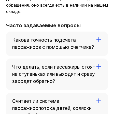
обращения, оно всегда есть в наличии на нашем
складе.
Часто задаваемые вопросы
Какова точность подсчета
пассажиров с помощью счетчика?
Счетчики пассажиропотока обеспечивают
точность от 98 до 100%. Важно верно
Что делать, если пассажиры стоят
откалибровать его во время установки.
на ступеньках или выходят и сразу
Технология Starlight обеспечивает полноцветное
заходят обратно?
изображение и высокую точность подсчета в
ночное время и в условиях плохой
Умные алгоритмы счетчиков пассажиропотока
освещенности.
умеют фильтровать такие ситуации. Они
Считает ли система
отслеживают траекторию движения объекта и
пассажиропотока детей, коляски
не считают одного и того же человека дважды,