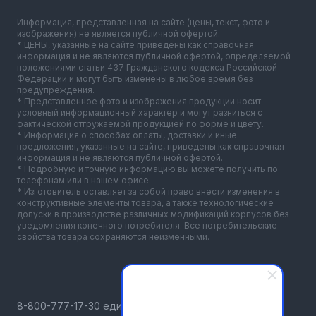
Информация, представленная на сайте (цены, текст, фото и
изображения) не является публичной офертой.
* ЦЕНЫ, указанные на сайте приведены как справочная
информация и не являются публичной офертой, определяемой
положениями статьи 437 Гражданского кодекса Российской
Федерации и могут быть изменены в любое время без
предупреждения.
* Представленное фото и изображения продукции носит
условный информационный характер и могут разниться с
фактической отгружаемой продукцией по форме и цвету.
* Информация о способах оплаты, доставки и иные
предложения, указанные на сайте, приведены как справочная
информация и не являются публичной офертой.
* Подробную и точную информацию вы можете получить по
телефонам или в нашем офисе.
* Изготовитель оставляет за собой право внести изменения в
конструктивные элементы товара, а также технологические
допуски в производстве различных модификаций корпусов без
уведомления конечного потребителя. Все потребительские
свойства товара сохраняются неизменными.