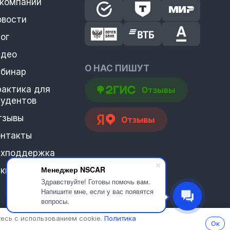
 компании
овости
ог
идео
О НАС ПИШУТ
ебинар
рактика для
тудентов
тзывы
онтакты
ехподдержка
Менеджер NSCAR
еквизиты
Здравствуйте! Готовы помочь вам.
Напишите мне, если у вас появятся
вопросы.
есь с использованием cookie.
Политика
Ок
и 437 Гражданского кодекса Российской Федерации и могут быть