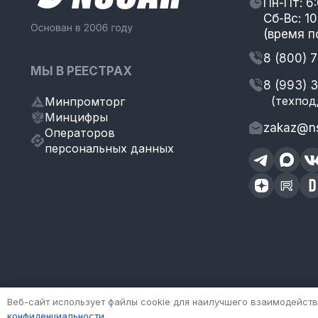
Пн-Пт: 6
Сб-Вс: 10
(время п
8 (800) 
МЫ В РЕЕСТРАХ
8 (993) 
(техпод
Минпромторг
Минцифры
zakaz@ns
Операторов
персональных данных
Веб-сайт использует файлы cookie для наилучшего взаимодейств
Информация, представленная на сайте (цены, текст, фото и изобр
* ЦЕНЫ, указанные на сайте приведены как справочная информац
конфиденциальности