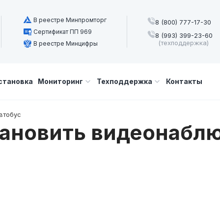
В реестре Минпромторг
8 (800) 777-17-30
Сертификат ПП 969
8 (993) 399-23-60
(техподдержка)
В реестре Минцифры
становка
Мониторинг
Техподдержка
Контакты
втобус
тановить видеонаблю