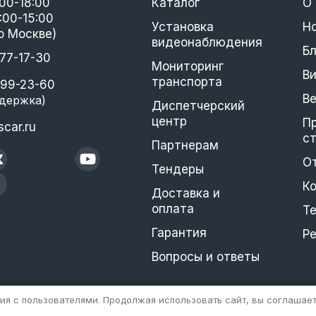
:00-18:00
Каталог
О
:00-15:00
Установка
Н
о Москве)
видеонаблюдения
Бл
777-17-30
Мониторинг
В
транспорта
399-23-60
В
держка)
Диспетчерский
центр
П
car.ru
с
Партнерам
О
Тендеры
К
Доставка и
оплата
Т
Гарантия
Р
Вопросы и ответы
ия с пользователями. Продолжая использовать сайт, вы соглашает
ажения) не является публичной офертой.
ия и не являются публичной офертой, определяемой положениями стать