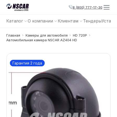
8 (800) 777-17-30
Каталог
О компании
Клиентам
Тендеры
Устано
Главная
Камеры для автомобиля
HD 720P
Автомобильная камера NSCAR AZ404 HD
Гарантия 2 года