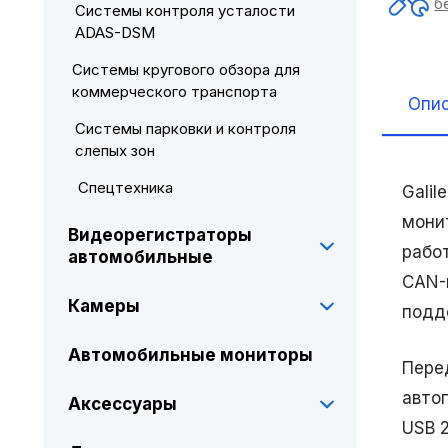
б
Системы контроля усталости
ADAS-DSM
Системы кругового обзора для
коммерческого транспорта
Опи
Системы парковки и контроля
слепых зон
Спецтехника
Gali
мони
Видеорегистраторы
работ
автомобильные
CAN-
Камеры
подде
Автомобильные мониторы
Пере
автоп
Аксессуары
USB 2