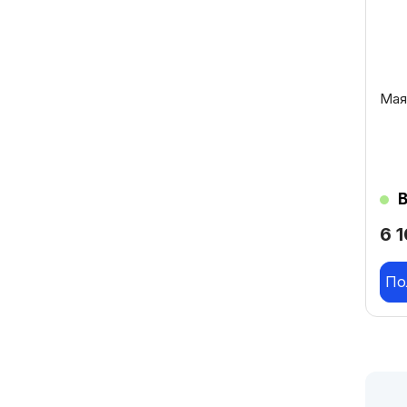
Мая
6 
По