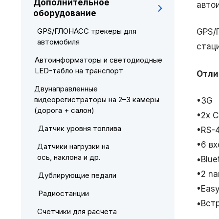
Дополнительное
авто
оборудование
GPS/ГЛОНАСС трекеры для
GPS/
автомобиля
стац
Автоинформаторы и светодиодные
LED-табло на транспорт
Отли
Двунаправленные
видеорегистраторы на 2–3 камеры
•3G
(дорога + салон)
•2х 
Датчик уровня топлива
•RS-4
•6 в
Датчики нагрузки на
ось, наклона и др.
•Blue
•2 na
Дублирующие педали
•Easy
Радиостанции
•Вст
Счетчики для расчета