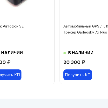
к Автофон SE
Автомобильный GPS / Г
Трекер Galileosky 7x Plus
В НАЛИЧИИ
В НАЛИЧИИ
100
₽
20 300
₽
лучить КП
Получить КП