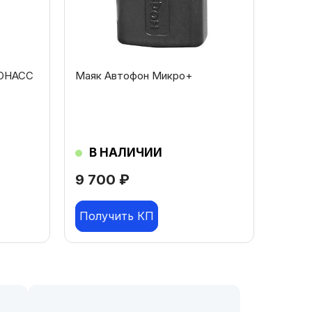
ЛОНАСС
Маяк Автофон Микро+
В НАЛИЧИИ
9 700
₽
Получить КП