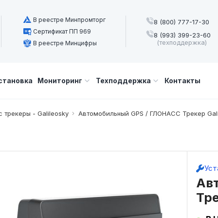
В реестре Минпромторг
8 (800) 777-17-30
Сертификат ПП 969
8 (993) 399-23-60
(техподдержка)
В реестре Минцифры
становка
Мониторинг
Техподдержка
Контакты
 трекеры - Galileosky
Автомобильный GPS / ГЛОНАСС Трекер Gali
Уст
Ав
Тре