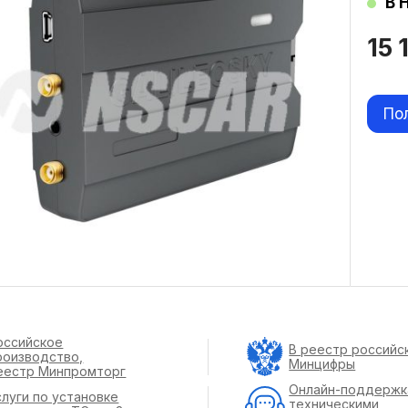
В 
15 
По
оссийское
В реестр российс
роизводство,
Минцифры
еестр Минпромторг
Онлайн-поддержк
слуги по установке
техническими