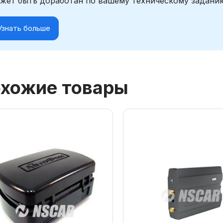
жет быть доработан по вашему техническому задани
Узнать больше
хожие товары