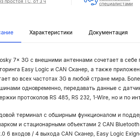
ез простоя ТС, от 3 ч
специалистами
сание
Характеристики
Документация
leosky 7x 3G с внешними антеннами сочетает в себ
торинга Easy Logic и CAN Сканер, а также приложени
ает во всех частотах 3G в любой стране мира. Боле
шинами одновременно, передавать данные с датчико
ржки протоколов RS 485, RS 232, 1-Wire, но и по инт
довой терминал c обширным функционалом и поддер
арком и стационарными объектами 2 CAN Bluetooth 5.
.0 6 входов / 4 выхода CAN Сканер, Easy Logic Exign