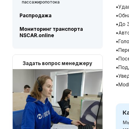
пассажиропотока
•Уда
•Обн
Распродажа
•До 
Мониторинг транспорта
•Авт
NSCAR.online
•Гол
•Пер
•Пос
Задать вопрос менеджеру
•Под
•Уве
•Mod
К
Мы