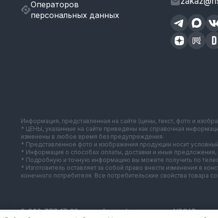
zakaz@ns
Операторов
персональных данных
Информация, представленная на сайте (цены, текст, фото и изобр
* ЦЕНЫ, указанные на сайте приведены как справочная информац
изменены в любое время без предупреждения.
* Представленное фото и изображения продукции носит условный
* Информация о способах оплаты, доставки и иные предложения, 
* Подробную и точную информацию вы можете получить по телеф
* Изготовитель оставляет за собой право внести изменения в ко
конечного потребителя. Все потребительские свойства товара с