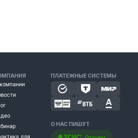
ОМПАНИЯ
ПЛАТЕЖНЫЕ СИСТЕМЫ
 компании
овости
ог
идео
О НАС ПИШУТ
ебинар
рактика для