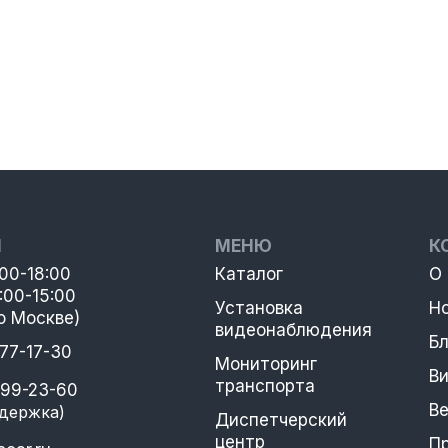
Ы
МЕНЮ
К
:00-18:00
Каталог
О
:00-15:00
Установка
Н
о Москве)
видеонаблюдения
Бл
777-17-30
Мониторинг
В
транспорта
399-23-60
В
держка)
Диспетчерский
центр
П