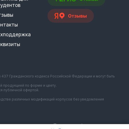
тудентов
тзывы
онтакты
ехподдержка
еквизиты
и 437 Гражданского кодекса Российской Федерации и могут быть
й продукцией по форме и цвету.
ся публичной офертой.
зводстве различных модификаций корпусов без уведомления
Политика конфиденциальности