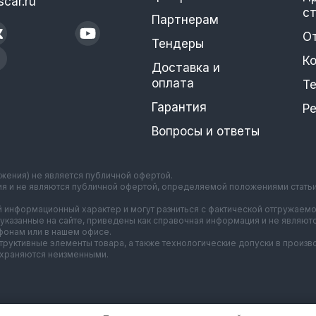
car.ru
с
Партнерам
О
Тендеры
К
Доставка и
оплата
Т
Гарантия
Р
Вопросы и ответы
ажения) не является публичной офертой.
ия и не являются публичной офертой, определяемой положениями стать
 информационный характер и могут разниться с фактической отгружаемо
указанные на сайте, приведены как справочная информация и не являют
онам или в нашем офисе.
нструктивные элементы товара, а также технологические допуски в прои
охраняются неизменными.